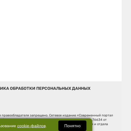
ИКА ОБРАБОТКИ ПЕРСОНАЛЬНЫХ ДАННЫХ
ия правообладателя запрещено. Сетевое издание «Современный портал
й (Роскомнадзор). Регистрационный номер ЭЛ № ФС 77 - 76634 от
Ельцина, строение 3, оф. 7015 Фактический адрес редакции и отдела
Понятно
ьзование
cookie-файлов
.