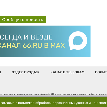
Сообщить новость
Ы
ОТДЕЛ ПРОДАЖ
КАНАЛ В TELEGRAM
ПОЛИТ
о сведения размещенных на сайте 66.RU материалов и их элементов без соглас
 по надзору в сфере связи, информационных технологий и массовых коммуникаци
". Юридический адрес: 620014, Свердловская обл., г. Екатеринбург, ул. Бориса 
 согласие с
политикой обработки персональных данных
и на испол
д. 3, оф. 7015, +7 (343) 288-50-66 info@news.66.ru Главный редактор: Шлыков Д.В.