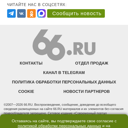
ЧИТАЙТЕ НАС В СОЦСЕТЯХ:
Сообщить новость
КОНТАКТЫ
ОТДЕЛ ПРОДАЖ
КАНАЛ В TELEGRAM
ПОЛИТИКА ОБРАБОТКИ ПЕРСОНАЛЬНЫХ ДАННЫХ
COOKIE
НОВОСТИ ПАРТНЕРОВ
©2007—2026 66.RU. Воспроизведение, сообщение, доведение до всеобщего
сведения размещенных на сайте 66.RU материалов и их элементов без согласия
правообладателя запрещено. Сетевое издание «Современный портал
Екатеринбурга — «66.ru» (18+) зарегистрировано Федеральной службой по
Оставаясь на сайте, вы подтверждаете свое согласие с
надзору в сфере связи, информационных технологий и массовых коммуникаций
политикой обработки персональных данных
и на
(Роскомнадзор). Регистрационный номер ЭЛ № ФС 77 - 76634 от 02.09.2019