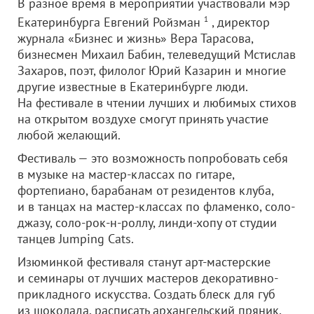
В разное время в мероприятии участвовали мэр
Екатеринбурга Евгений Ройзман
1
, директор
журнала «Бизнес и жизнь» Вера Тарасова,
бизнесмен Михаил Бабин, телеведущий Мстислав
Захаров, поэт, филолог Юрий Казарин и многие
другие известные в Екатеринбурге люди.
На фестивале в чтении лучших и любимых стихов
на открытом воздухе смогут принять участие
любой желающий.
Фестиваль — это возможность попробовать себя
в музыке на мастер-классах по гитаре,
фортепиано, барабанам от резидентов клуба,
и в танцах на мастер-классах по фламенко, соло-
джазу, соло-рок-н-роллу, линди-хопу от студии
танцев Jumping Cats.
Изюминкой фестиваля станут арт-мастерские
и семинары от лучших мастеров декоративно-
прикладного искусства. Создать блеск для губ
из шоколада, расписать архангельский пряник,