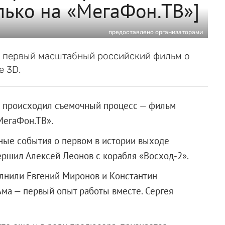
лько на «МегаФон.ТВ»]
предоставлено организаторами
ал первый масштабный российский фильм о
е 3D.
ак происходил съемочный процесс — фильм
МегаФон.ТВ».
ные события о первом в истории выходе
ершил Алексей Леонов с корабля «Восход-2».
олнили Евгений Миронов и Константин
ьма — первый опыт работы вместе. Сергея