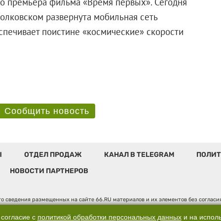
ко премьера фильма «Время первых». Сегодня
олковском развернута мобильная сеть
еспечивает поистине «космические» скорости
Сообщить новость
Ы
ОТДЕЛ ПРОДАЖ
КАНАЛ В TELEGRAM
ПОЛИТ
НОВОСТИ ПАРТНЕРОВ
о сведения размещенных на сайте 66.RU материалов и их элементов без соглас
 по надзору в сфере связи, информационных технологий и массовых коммуникаци
". Юридический адрес: 620014, Свердловская обл., г. Екатеринбург, ул. Бориса 
 согласие с
политикой обработки персональных данных
и на испол