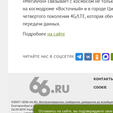
«МегаФон» связывает с космосом не толь
на космодроме «Восточный» и в городе Ци
четвертого поколения 4G/LTE, которая об
передачи данных.
Подробнее
на сайте
ЧИТАЙТЕ НАС В СОЦСЕТЯХ:
КОНТАКТ
COOKIE
©2007—2026 66.RU. Воспроизведение, сообщение, доведение до всеобщег
Екатеринбурга — «66.ru» (18+) зарегистрировано Федеральной службой
02.09.2019 Учредитель: Общество с ограниченной ответственностью "66.ру
Оставаясь на сайте, вы подтверждаете свое