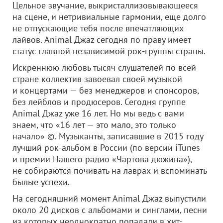
Цельное звучание, выкристаллизовывающееся
на сцене, и нетривиальные гармонии, еще долго
не отпускающие тебя после впечатляющих
лайвов. Animal Джаz сегодня по праву имеет
статус главной независимой рок-группы страны.
Искреннюю любовь тысяч слушателей по всей
стране коллектив завоевал своей музыкой
и концертами — без менеджеров и спонсоров,
без лейблов и продюсеров. Сегодня группе
Animal Джаz уже 16 лет. Но мы ведь с вами
знаем, что «16 лет — это мало, это только
начало» ©. Музыканты, записавшие в 2015 году
лучший рок-альбом в России (по версии iTunes
и премии Нашего радио «Чартова дюжина»),
не собираются почивать на лаврах и вспоминать
былые успехи.
На сегодняшний момент Animal Джаz выпустили
около 20 дисков с альбомами и синглами, песни
из которых неоднократно попадали в хит-