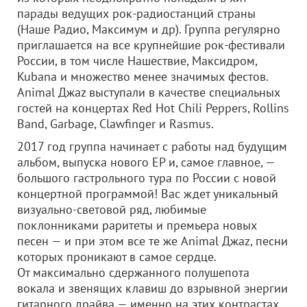
парады ведущих рок-радиостанций страны
(Наше Радио, Максимум и др). Группа регулярно
приглашается на все крупнейшие рок-фестивали
России, в том числе Нашествие, Максидром,
Kubana и множество менее значимых фестов.
Animal Джаz выступали в качестве специальных
гостей на концертах Red Hot Chili Peppers, Rollins
Band, Garbage, Clawfinger и Rasmus.
2017 год группа начинает с работы над будущим
альбом, выпуска нового EP и, самое главное, —
большого гастрольного тура по России с новой
концертной программой! Вас ждет уникальный
визуально-световой ряд, любимые
поклонниками раритеты и премьера новых
песен — и при этом все те же Animal Джаz, песни
которых проникают в самое сердце.
От максимально сдержанного полушепота
вокала и звенящих клавиш до взрывной энергии
гитарного драйва — именно на этих контрастах