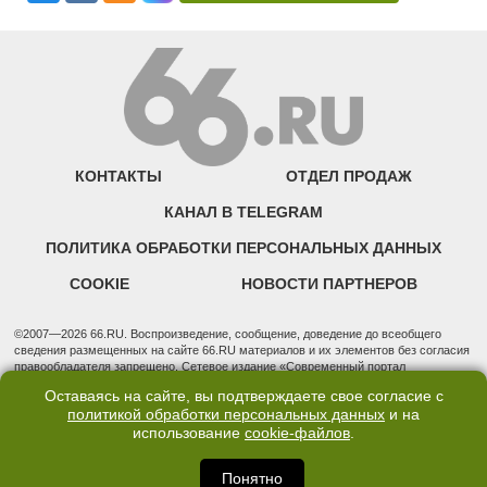
КОНТАКТЫ
ОТДЕЛ ПРОДАЖ
КАНАЛ В TELEGRAM
ПОЛИТИКА ОБРАБОТКИ ПЕРСОНАЛЬНЫХ ДАННЫХ
COOKIE
НОВОСТИ ПАРТНЕРОВ
©2007—2026 66.RU. Воспроизведение, сообщение, доведение до всеобщего
сведения размещенных на сайте 66.RU материалов и их элементов без согласия
правообладателя запрещено. Сетевое издание «Современный портал
Екатеринбурга — «66.ru» (18+) зарегистрировано Федеральной службой по
Оставаясь на сайте, вы подтверждаете свое согласие с
надзору в сфере связи, информационных технологий и массовых коммуникаций
политикой обработки персональных данных
и на
(Роскомнадзор). Регистрационный номер ЭЛ № ФС 77 - 76634 от 02.09.2019
использование
cookie-файлов
.
Учредитель: Общество с ограниченной ответственностью "66.ру". Юридический
адрес: 620014, Свердловская обл., г. Екатеринбург, ул. Бориса Ельцина, строение
3, оф. 7015 Фактический адрес редакции и отдела продаж: 620014, Свердловская
Понятно
обл., г. Екатеринбург, ул. Бориса Ельцина, д. 3, оф. 7015, +7 (343) 288-50-66