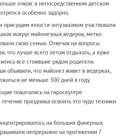
больше очков: в непосредственном детском
отрелся особенно задорно.
ем присущим юности энтузиазмом участвовали
шках вокруг майонезных ведерок, метко
совали свою семью. Отвечая на вопросы
и, что лучше всего летом отдыхать, а хуже
асились все стоявшие рядом родители.
и объявили, что майонез живет в ведерках,
лжаться не меньше 300 дней в году.
щие покатались на гироскутере
 течение праздника освоить это чудо техники
концентрировалось на больших фанерных
скрашивали непрерывно на протяжении 7