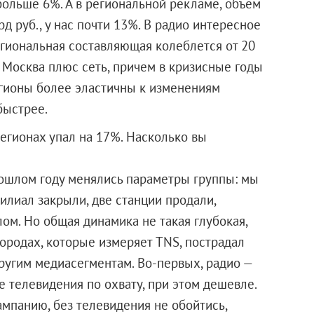
ольше 6%. А в региональной рекламе, объем
рд руб., у нас почти 13%. В радио интересное
егиональная составляющая колеблется от 20
 Москва плюс сеть, причем в кризисные годы
егионы более эластичны к изменениям
быстрее.
егионах упал на 17%. Насколько вы
ошлом году менялись параметры группы: мы
илиал закрыли, две станции продали,
ом. Но общая динамика не такая глубокая,
ородах, которые измеряет TNS, пострадал
ругим медиасегментам. Во-первых, радио —
е телевидения по охвату, при этом дешевле.
ампанию, без телевидения не обойтись,