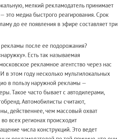
локальную, мелкий рекламодатель принимает
 — это медиа быстрого реагирования. Срок
ламу до ее появления в эфире составляет три
й рекламы после ее подорожания?
«наружку». Есть так называемая
московское рекламное агентство через нас
 И в этом году несколько мультилокальных
дио в пользу наружной рекламы —
еры. Такое часто бывает с автодилерами,
обренд. Автомобилисты считают,
оны, действеннее, чем массовый охват
с во всех регионах происходит
щение числа конструкций. Это ведет
ных рекламодателей по той причине, что они