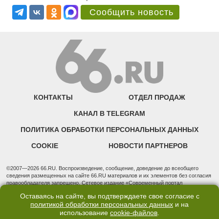
Сообщить новость
КОНТАКТЫ
ОТДЕЛ ПРОДАЖ
КАНАЛ В TELEGRAM
ПОЛИТИКА ОБРАБОТКИ ПЕРСОНАЛЬНЫХ ДАННЫХ
COOKIE
НОВОСТИ ПАРТНЕРОВ
©2007—2026 66.RU. Воспроизведение, сообщение, доведение до всеобщего
сведения размещенных на сайте 66.RU материалов и их элементов без согласия
правообладателя запрещено. Сетевое издание «Современный портал
Екатеринбурга — «66.ru» (18+) зарегистрировано Федеральной службой по
Оставаясь на сайте, вы подтверждаете свое согласие с
надзору в сфере связи, информационных технологий и массовых коммуникаций
политикой обработки персональных данных
и на
(Роскомнадзор). Регистрационный номер ЭЛ № ФС 77 - 76634 от 02.09.2019
использование
cookie-файлов
.
Учредитель: Общество с ограниченной ответственностью "66.ру". Юридический