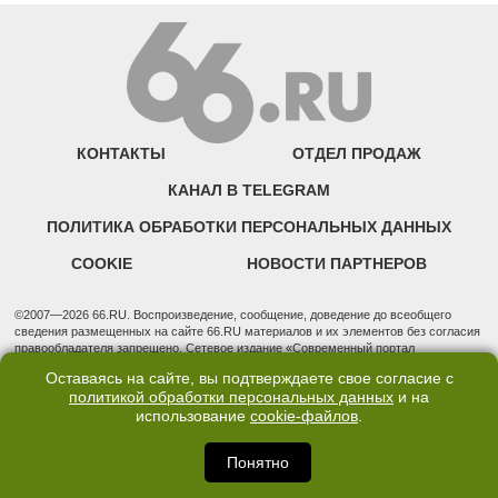
КОНТАКТЫ
ОТДЕЛ ПРОДАЖ
КАНАЛ В TELEGRAM
ПОЛИТИКА ОБРАБОТКИ ПЕРСОНАЛЬНЫХ ДАННЫХ
COOKIE
НОВОСТИ ПАРТНЕРОВ
©2007—2026 66.RU. Воспроизведение, сообщение, доведение до всеобщего
сведения размещенных на сайте 66.RU материалов и их элементов без согласия
правообладателя запрещено. Сетевое издание «Современный портал
Екатеринбурга — «66.ru» (18+) зарегистрировано Федеральной службой по
Оставаясь на сайте, вы подтверждаете свое согласие с
надзору в сфере связи, информационных технологий и массовых коммуникаций
политикой обработки персональных данных
и на
(Роскомнадзор). Регистрационный номер ЭЛ № ФС 77 - 76634 от 02.09.2019
использование
cookie-файлов
.
Учредитель: Общество с ограниченной ответственностью "66.ру". Юридический
адрес: 620014, Свердловская обл., г. Екатеринбург, ул. Бориса Ельцина, строение
3, оф. 7015 Фактический адрес редакции и отдела продаж: 620014, Свердловская
Понятно
обл., г. Екатеринбург, ул. Бориса Ельцина, д. 3, оф. 7015, +7 (343) 288-50-66
info@news.66.ru Главный редактор: Шлыков Дмитрий Владимирович