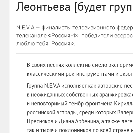
Леонтьева [будет групп
N.E.V.A — финалисты телевизионного федер
телеканале «Россия-1», победители всеро
люблю тебя, Россия».
В своих песнях коллектив смело эксперим
классическими рок-инструментами и экзо
Группа N.E.V.A исполняет как авторские пе
в неожиданных собственных аранжировках
и неповторимый тембр фронтмена Кирилла
российской эстрады, среди которых Валер
Пресняков и Диана Арбенина, а также лег
так и тысячи поклонников по всей стране 