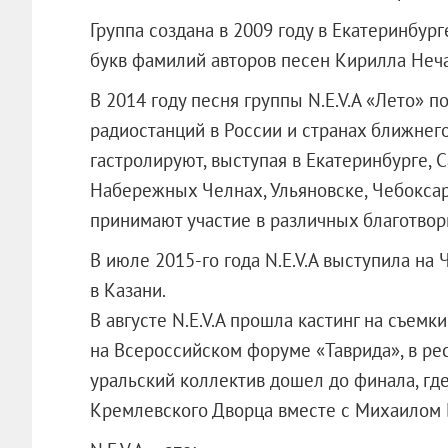
Группа создана в 2009 году в Екатеринбург
букв фамилий авторов песен Кирилла Неча
В 2014 году песня группы N.E.V.A «Лето» 
радиостанций в России и странах ближнего
гастролируют, выступая в Екатеринбурге, С
Набережных Челнах, Ульяновске, Чебоксара
принимают участие в различных благотвор
В июле 2015-го года N.E.V.A выступила на
в Казани.
В августе N.E.V.A прошла кастинг на съемк
на Всероссийском форуме «Таврида», в ре
уральский коллектив дошел до финала, гд
Кремлевского Дворца вместе с Михаилом 