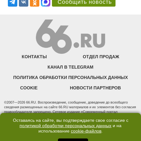
Сообщить новость
КОНТАКТЫ
ОТДЕЛ ПРОДАЖ
КАНАЛ В TELEGRAM
ПОЛИТИКА ОБРАБОТКИ ПЕРСОНАЛЬНЫХ ДАННЫХ
COOKIE
НОВОСТИ ПАРТНЕРОВ
©2007—2026 66.RU. Воспроизведение, сообщение, доведение до всеобщего
сведения размещенных на сайте 66.RU материалов и их элементов без согласия
правообладателя запрещено. Сетевое издание «Современный портал
Екатеринбурга — «66.ru» (18+) зарегистрировано Федеральной службой по
Оставаясь на сайте, вы подтверждаете свое согласие с
надзору в сфере связи, информационных технологий и массовых коммуникаций
политикой обработки персональных данных
и на
(Роскомнадзор). Регистрационный номер ЭЛ № ФС 77 - 76634 от 02.09.2019
использование
cookie-файлов
.
Учредитель: Общество с ограниченной ответственностью "66.ру". Юридический
адрес: 620014, Свердловская обл., г. Екатеринбург, ул. Бориса Ельцина, строение
3, оф. 7015 Фактический адрес редакции и отдела продаж: 620014, Свердловская