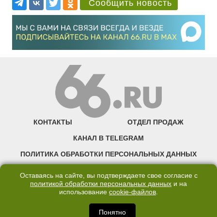
Сообщить новость
КОНТАКТЫ
ОТДЕЛ ПРОДАЖ
КАНАЛ В TELEGRAM
ПОЛИТИКА ОБРАБОТКИ ПЕРСОНАЛЬНЫХ ДАННЫХ
COOKIE
Оставаясь на сайте, вы подтверждаете свое согласие с
политикой обработки персональных данных
и на
использование
cookie-файлов
.
©2007—2025 66.RU. Воспроизведение, сообщение, доведение до всеобщего
сведения размещенных на сайте 66.RU материалов и их элементов без согласия
правообладателя запрещено. Сетевое издание «Современный портал
Понятно
Екатеринбурга — «66.ru» (18+) зарегистрировано Федеральной службой по