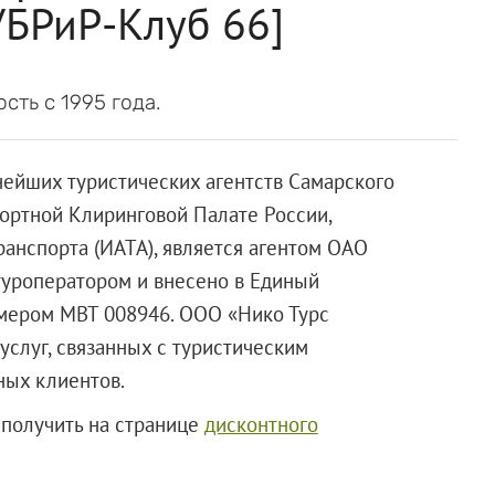
УБРиР-Клуб 66]
сть с 1995 года.
нейших туристических агентств Самарского
портной Клиринговой Палате России,
анспорта (ИАТА), является агентом
ОАО
 туроператором и внесено в Единый
омером МВТ 008946.
ООО «Нико Турс
слуг, связанных с туристическим
ных клиентов.
получить на странице
дисконтного