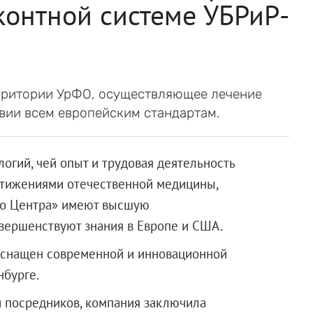
контной системе УБРиР-
ерритории УрФО, осуществляющее лечение
твии всем европейским стандартам.
логий, чей опыт и трудовая деятельность
стижениями отечественной медицины,
го Центра» имеют высшую
вершенствуют знания в Европе и США.
оснащен современной и инновационной
нбурге.
и посредников, компания заключила