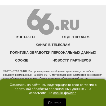
КОНТАКТЫ
ОТДЕЛ ПРОДАЖ
КАНАЛ В TELEGRAM
ПОЛИТИКА ОБРАБОТКИ ПЕРСОНАЛЬНЫХ ДАННЫХ
COOKIE
НОВОСТИ ПАРТНЕРОВ
©2007—2026 66.RU. Воспроизведение, сообщение, доведение до всеобщего
сведения размещенных на сайте 66.RU материалов и их элементов без согласия
правообладателя запрещено. Сетевое издание «Современный портал
Екатеринбурга — «66.ru» (18+) зарегистрировано Федеральной службой по
Оставаясь на сайте, вы подтверждаете свое согласие с
надзору в сфере связи, информационных технологий и массовых коммуникаций
политикой обработки персональных данных
и на
(Роскомнадзор). Регистрационный номер ЭЛ № ФС 77 - 76634 от 02.09.2019
использование
cookie-файлов
.
Учредитель: Общество с ограниченной ответственностью "66.ру". Юридический
адрес: 620014, Свердловская обл., г. Екатеринбург, ул. Бориса Ельцина, строение
3, оф. 7015 Фактический адрес редакции и отдела продаж: 620014, Свердловская
Понятно
обл., г. Екатеринбург, ул. Бориса Ельцина, д. 3, оф. 7015, +7 (343) 288-50-66