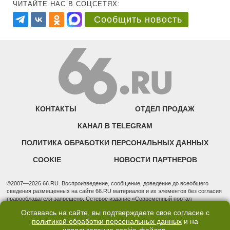
ЧИТАЙТЕ НАС В СОЦСЕТЯХ:
Сообщить новость
КОНТАКТЫ
ОТДЕЛ ПРОДАЖ
КАНАЛ В TELEGRAM
ПОЛИТИКА ОБРАБОТКИ ПЕРСОНАЛЬНЫХ ДАННЫХ
COOKIE
НОВОСТИ ПАРТНЕРОВ
©2007—2026 66.RU. Воспроизведение, сообщение, доведение до всеобщего
сведения размещенных на сайте 66.RU материалов и их элементов без согласия
правообладателя запрещено. Сетевое издание «Современный портал
Екатеринбурга — «66.ru» (18+) зарегистрировано Федеральной службой по
Оставаясь на сайте, вы подтверждаете свое согласие с
надзору в сфере связи, информационных технологий и массовых коммуникаций
политикой обработки персональных данных
и на
(Роскомнадзор). Регистрационный номер ЭЛ № ФС 77 - 76634 от 02.09.2019
Учредитель: Общество с ограниченной ответственностью "66.ру". Юридический