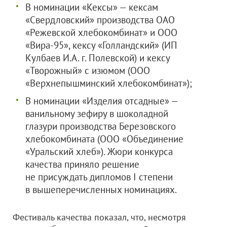
В номинации «Кексы» — кексам
«Свердловский» производства
ОАО
«Режевской хлебокомбинат»
и
ООО
«Вира-95»
, кексу «Голландский» (ИП
Кулбаев И.А. г. Полевской) и кексу
«Творожный» с изюмом (
ООО
«Верхнепышминский хлебокомбинат»
);
В номинации «Изделия отсадные» —
ванильному зефиру в шоколадной
глазури производства Березовского
хлебокомбината (
ООО «Объединение
«Уральский хлеб»
). Жюри конкурса
качества приняло решение
не присуждать дипломов I степени
в вышеперечисленных номинациях.
Фестиваль качества показал, что, несмотря