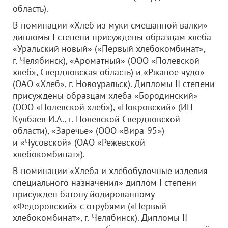
область).
В номинации «Хлеб из муки смешанной валки»
дипломы I степени присуждены образцам хлеба
«Уральский новый» («Первый хлебокомбинат»,
г. Челябинск), «Ароматный» (
ООО «Полевской
хлеб»
, Свердловская область) и «Ржаное чудо»
(
ОАО «Хлеб»
, г. Новоуральск). Дипломы II степени
присуждены образцам хлеба «Бородинский»
(
ООО «Полевской хлеб»
), «Покровский» (ИП
Кулбаев И.А., г. Полевской Свердловской
области), «Заречье» (
ООО «Вира-95»
)
и «Чусовской» (
ОАО «Режевской
хлебокомбинат»
).
В номинации «Хлеба и хлебобулочные изделия
специального назначения» диплом I степени
присужден батону йодированному
«Федоровский» с отрубями («Первый
хлебокомбинат», г. Челябинск). Дипломы II