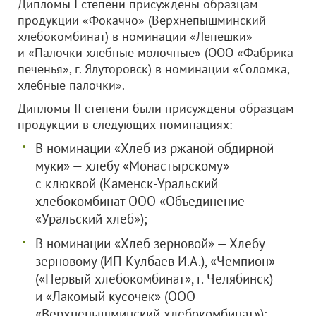
Дипломы I степени присуждены образцам
продукции «Фокаччо» (Верхнепышминский
хлебокомбинат) в номинации «Лепешки»
и «Палочки хлебные молочные» (
ООО «Фабрика
печенья»
, г. Ялуторовск) в номинации «Соломка,
хлебные палочки».
Дипломы II степени были присуждены образцам
продукции в следующих номинациях:
В номинации «Хлеб из ржаной обдирной
муки» — хлебу «Монастырскому»
с клюквой (Каменск-Уральский
хлебокомбинат
ООО «Объединение
«Уральский хлеб»
);
В номинации «Хлеб зерновой» — Хлебу
зерновому (ИП Кулбаев И.А.), «Чемпион»
(«Первый хлебокомбинат», г. Челябинск)
и «Лакомый кусочек» (
ООО
«Верхнепышминский хлебокомбинат»
);