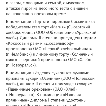
и салом, с овощами и семгой, с муксуном,
а также пирог из песочного теста с вишней
на шоколадно-ореховом креме.
В номинации «Торты и пирожные бисквитные»
победителем стал торт «Магия» (Сысертский
хлебокомбинат
ООО «Объединение «Уральский
хлеб»
). Дипломы II степени присуждены тортам
«Кокосовый рай» и «Дюссельдорф»
производства
ОАО «Первый хлебокомбинат»
(г. Челябинск) и лимонному торту «Солнечный
микс» с черникой производства
ОАО «Хлеб»
(г. Новоуральск).
В номинации «Изделия сухарные» лучшими
признаны сухари «Осенние» (
ООО «Полевской
хлеб»
), диплом II степени присужден сухарям
«Пшеничные ореховые» (
ОАО «Хлеб»
г. Новоуральск). В номинации «Изделия
пряничные» диплома I степени удостоены
пряники «Шоколадные» (Сысертский