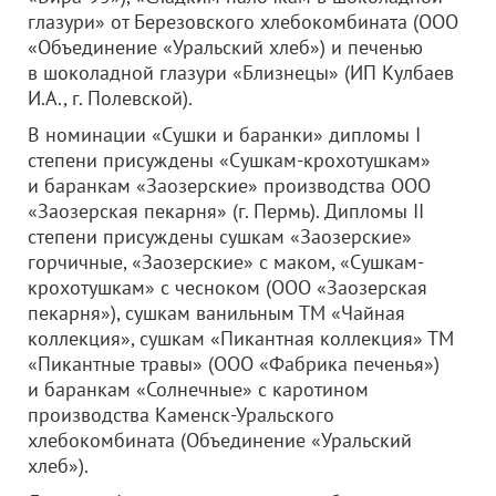
глазури» от Березовского хлебокомбината (
ООО
«Объединение «Уральский хлеб»
) и печенью
в шоколадной глазури «Близнецы» (ИП Кулбаев
И.А., г. Полевской).
В номинации «Сушки и баранки» дипломы I
степени присуждены «Сушкам-крохотушкам»
и баранкам «Заозерские» производства
ООО
«Заозерская пекарня»
(г. Пермь). Дипломы II
степени присуждены сушкам «Заозерские»
горчичные, «Заозерские» с маком, «Сушкам-
крохотушкам» с чесноком (
ООО «Заозерская
пекарня»
), сушкам ванильным ТМ «Чайная
коллекция», сушкам «Пикантная коллекция» ТМ
«Пикантные травы» (
ООО «Фабрика печенья»
)
и баранкам «Солнечные» с каротином
производства Каменск-Уральского
хлебокомбината (Объединение «Уральский
хлеб»).