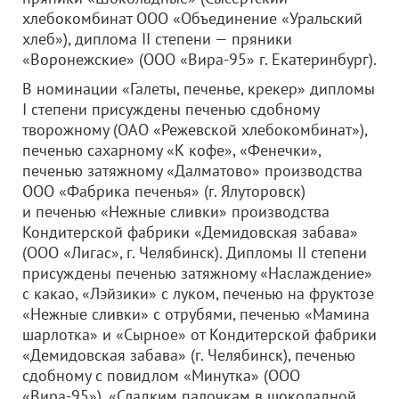
хлебокомбинат
ООО «Объединение «Уральский
хлеб»
), диплома II степени — пряники
«Воронежские» (
ООО «Вира-95»
г. Екатеринбург).
В номинации «Галеты, печенье, крекер» дипломы
I степени присуждены печенью сдобному
творожному (
ОАО «Режевской хлебокомбинат»
),
печенью сахарному «К кофе», «Фенечки»,
печенью затяжному «Далматово» производства
ООО «Фабрика печенья»
(г. Ялуторовск)
и печенью «Нежные сливки» производства
Кондитерской фабрики «Демидовская забава»
(
ООО «Лигас»
, г. Челябинск). Дипломы II степени
присуждены печенью затяжному «Наслаждение»
с какао, «Лэйзики» с луком, печенью на фруктозе
«Нежные сливки» с отрубями, печенью «Мамина
шарлотка» и «Сырное» от Кондитерской фабрики
«Демидовская забава» (г. Челябинск), печенью
сдобному с повидлом «Минутка» (
ООО
«Вира-95»
), «Сладким палочкам в шоколадной