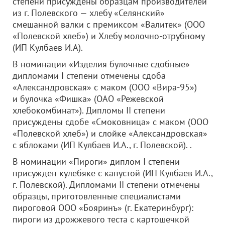
степени присуждены образцам производителей
из г. Полевского — хлебу «Селянский»
смешанной валки с премиксом «Валитек» (
ООО
«Полевской хлеб»
) и Хлебу молочно-отрубному
(ИП Кулбаев И.А).
В номинации «Изделия булочные сдобные»
дипломами I степени отмечены сдоба
«Александровская» с маком (
ООО «Вира-95»
)
и булочка «Фишка» (
ОАО «Режевской
хлебокомбинат»
). Дипломы II степени
присуждены сдобе «Смоковница» с маком (
ООО
«Полевской хлеб»
) и слойке «Александровская»
с яблоками (ИП Кулбаев И.А., г. Полевской). .
В номинации «Пироги» диплом I степени
присужден кулебяке с капустой (ИП Кулбаев И.А.,
г. Полевской). Дипломами II степени отмечены
образцы, приготовленные специалистами
пироговой
ООО «Бояринъ»
(г. Екатеринбург):
пироги из дрожжевого теста с картошечкой