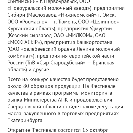
«Битимский» г. Первоуральск,
ООО
«Новоуральский молочный завод»
), предприятия
Сибири (Маслозавод «Нижнеомский» г. Омск,
ООО «Росмасло»
— г. Тюмень,
ООО «Целинное»
—
Курганская область), предприятия Удмуртии
(Кезский сырзавод
ОАО «МИЛКОМ»
,
ОАО
«МОЖГАСЫР»
), предприятия Башкортостана
(
ОАО «Белебеевский ордена Ленина молочный
комбинат»
), предприятия европейской части
России (ТнВ «Сыр Стародубский» — Брянская
область) и другие.
Всего на конкурс качества будет представлено
около 80 образцов продукции. На Фестивале
качества в рамках программы мониторинга
рынка Министерства АПК и продовольствия
Свердловской областипройдет также дегустация
масла, закупленного в торговых предприятиях
Екатеринбурга.
Открытие Фестиваля состоится 15 октября