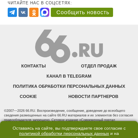
ЧИТАЙТЕ НАС В СОЦСЕТЯХ:
Сообщить новость
КОНТАКТЫ
ОТДЕЛ ПРОДАЖ
КАНАЛ В TELEGRAM
ПОЛИТИКА ОБРАБОТКИ ПЕРСОНАЛЬНЫХ ДАННЫХ
COOKIE
НОВОСТИ ПАРТНЕРОВ
©2007—2026 66.RU. Воспроизведение, сообщение, доведение до всеобщего
сведения размещенных на сайте 66.RU материалов и их элементов без согласия
правообладателя запрещено. Сетевое издание «Современный портал
Екатеринбурга — «66.ru» (18+) зарегистрировано Федеральной службой по
Оставаясь на сайте, вы подтверждаете свое согласие с
надзору в сфере связи, информационных технологий и массовых коммуникаций
политикой обработки персональных данных
и на
(Роскомнадзор). Регистрационный номер ЭЛ № ФС 77 - 76634 от 02.09.2019