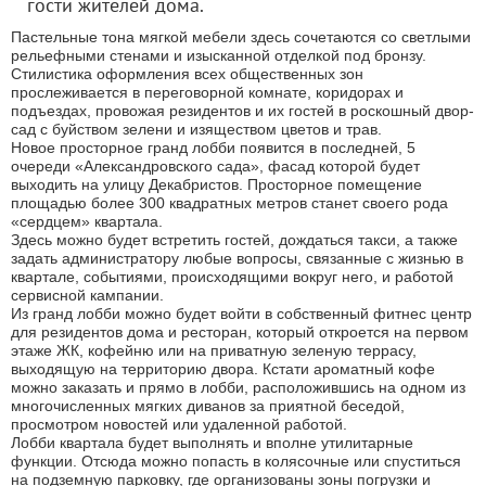
гости жителей дома.
Пастельные тона мягкой мебели здесь сочетаются со светлыми
рельефными стенами и изысканной отделкой под бронзу.
Стилистика оформления всех общественных зон
прослеживается в переговорной комнате, коридорах и
подъездах, провожая резидентов и их гостей в роскошный двор-
сад с буйством зелени и изяществом цветов и трав.
Новое просторное гранд лобби появится в последней, 5
очереди «Александровского сада», фасад которой будет
выходить на улицу Декабристов. Просторное помещение
площадью более 300 квадратных метров станет своего рода
«сердцем» квартала.
Здесь можно будет встретить гостей, дождаться такси, а также
задать администратору любые вопросы, связанные с жизнью в
квартале, событиями, происходящими вокруг него, и работой
сервисной кампании.
Из гранд лобби можно будет войти в собственный фитнес центр
для резидентов дома и ресторан, который откроется на первом
этаже ЖК, кофейню или на приватную зеленую террасу,
выходящую на территорию двора. Кстати ароматный кофе
можно заказать и прямо в лобби, расположившись на одном из
многочисленных мягких диванов за приятной беседой,
просмотром новостей или удаленной работой.
Лобби квартала будет выполнять и вполне утилитарные
функции. Отсюда можно попасть в колясочные или спуститься
на подземную парковку, где организованы зоны погрузки и