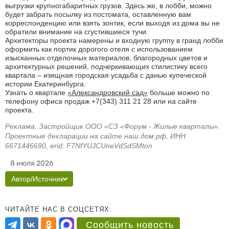
выгрузки крупногабаритных грузов. Здесь же, в лобби, можно
будет забрать посылку из постомата, оставленную вам
корреспонденцию или взять зонтик, если выходя из дома вы не
обратили внимание на сгустившиеся тучи.
Архитекторы проекта намерены и входную группу в гранд лобби
оформить как портик дорогого отеля с использованием
изысканных отделочных материалов, благородных цветов и
архитектурных решений, подчеркивающих стилистику всего
квартала – изящная городская усадьба с данью купеческой
истории Екатеринбурга.
Узнать о квартале
«Александровский сад»
больше можно по
телефону офиса продаж +7(343) 311 21 28 или на сайте
проекта.
Реклама. Застройщик ООО «СЗ «Форум - Жилые кварталы».
Проектные декларации на сайте наш.дом.рф, ИНН
6671446690, erid: F7NfYUJCUneVdSdSMton
8 июля 2026
Автор/Источник
ЧИТАЙТЕ НАС В СОЦСЕТЯХ:
Сообщить новость