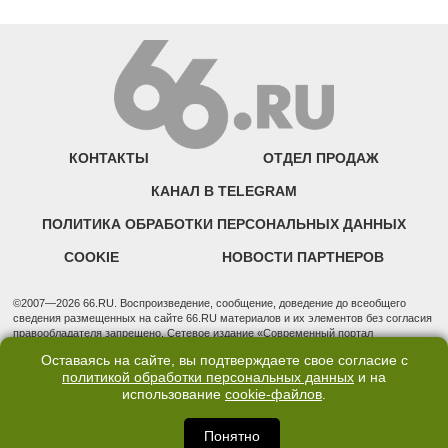
КОНТАКТЫ
ОТДЕЛ ПРОДАЖ
КАНАЛ В TELEGRAM
ПОЛИТИКА ОБРАБОТКИ ПЕРСОНАЛЬНЫХ ДАННЫХ
COOKIE
НОВОСТИ ПАРТНЕРОВ
©2007—2026 66.RU. Воспроизведение, сообщение, доведение до всеобщего
сведения размещенных на сайте 66.RU материалов и их элементов без согласия
правообладателя запрещено. Сетевое издание «Современный портал
Екатеринбурга — «66.ru» (18+) зарегистрировано Федеральной службой по
Оставаясь на сайте, вы подтверждаете свое согласие с
надзору в сфере связи, информационных технологий и массовых коммуникаций
политикой обработки персональных данных
и на
(Роскомнадзор). Регистрационный номер ЭЛ № ФС 77 - 76634 от 02.09.2019
использование
cookie-файлов
.
Учредитель: Общество с ограниченной ответственностью "66.ру". Юридический
адрес: 620014, Свердловская обл., г. Екатеринбург, ул. Бориса Ельцина, строение
3, оф. 7015 Фактический адрес редакции и отдела продаж: 620014, Свердловская
Понятно
обл., г. Екатеринбург, ул. Бориса Ельцина, д. 3, оф. 7015, +7 (343) 288-50-66