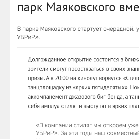
парк Маяковского вме
В парке Маяковского стартует очередной, 
УБРиР».
Долгожданное открытие состоится в ближа
зрители смогут посостязаться в своих зна
призы. А в 20:00 на кинолуг ворвутся «Сти
танцплощадку из «ярких пятидесятых». По
аккомпанемент джазового биг-бенда, а тан
себя амплуа стиляг и выступят в ярких пл
«В компании стиляг мы откроем уже
УБРиР». За эти годы наш совместны