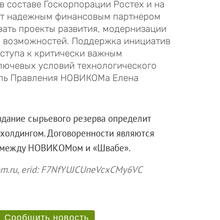
в составе Госкорпорации Ростех и на
ет надежным финансовым партнером
вать проекты развития, модернизации
х возможностей. Поддержка инициатив
ступа к критически важным
лючевых условий технологического
ель Правления НОВИКОМа Елена
дание сырьевого резерва определит
холдингом. Договоренности являются
а между НОВИКОМом и «Швабе».
ikom.ru, erid: F7NfYUJCUneVcxCMy6VC
Сообщить новость