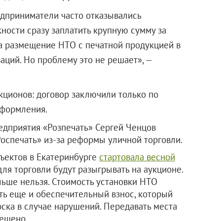
едприниматели часто отказывались
жности сразу заплатить крупную сумму за
за размещение НТО с печатной продукцией в
заций. Но проблему это не решает», —
укционов: договор заключили только по
адии оформления.
едприятия «Розпечать» Сергей Ченцов
«Роспечать» из-за реформы уличной торговли.
ъектов в Екатеринбурге
стартовала весной
для торговли будут разыгрывать на аукционе.
льше нельзя. Стоимость установки НТО
ить еще и обеспечительный взнос, который
оска в случае нарушений. Передавать места
рещено.