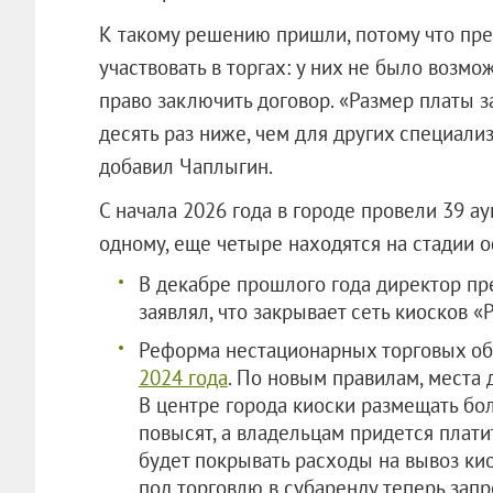
К такому решению пришли, потому что пр
участвовать в торгах: у них не было возмо
право заключить договор. «Размер платы 
десять раз ниже, чем для других специали
добавил Чаплыгин.
С начала 2026 года в городе провели 39 а
одному, еще четыре находятся на ст
В декабре прошлого года директор пр
заявлял, что закрывает сеть киосков 
Реформа нестационарных торговых об
2024 года
. По новым правилам, места 
В центре города киоски размещать бо
повысят, а владельцам придется плат
будет покрывать расходы на вывоз ки
под торговлю в субаренду теперь зап