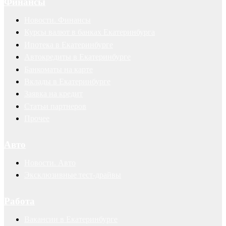
Финансы
Новости. Финансы
Курсы валют в банках Екатеринбурга
Ипотека в Екатеринбурге
Автокредиты в Екатеринбурге
Банкоматы на карте
Вклады в Екатеринбурге
Заявка на кредит
Статьи партнеров
Прочее
Авто
Новости. Авто
Эксклюзивные тест-драйвы
Работа
Вакансии в Екатеринбурге