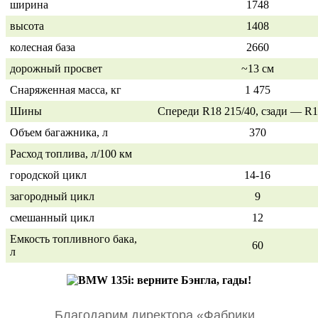
ширина
1748
высота
1408
колесная база
2660
дорожный просвет
~13 см
Снаряженная масса, кг
1 475
Шины
Спереди R18 215/40, сзади — R1
Объем багажника, л
370
Расход топлива, л/100 км
городской цикл
14-16
загородный цикл
9
смешанный цикл
12
Емкость топливного бака,
60
л
Благодарим директора «Фабрики