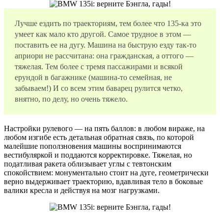
Лучше ездить по траекториям, тем более что
135-ка
это
умеет как мало кто другой. Самое трудное в этом —
поставить ее на дугу. Машина на быструю езду так-то
априори не рассчитана: она гражданская, а оттого —
тяжелая. Тем более с тремя пассажирами и всякой
ерундой в багажнике (машина-то семейная, не
забываем!) И со всем этим баварец рулится четко,
внятно, по делу, но очень тяжело.
Настройки рулевого — на пять баллов: в любом вираже, на
любом изгибе есть детальная обратная связь, по которой
малейшие поползновения машины воспринимаются
вестибуляркой и поддаются корректировке. Тяжелая, но
податливая ракета облизывает углы с тевтонским
спокойствием: монументально стоит на дуге, геометрически
верно выдерживает траекторию, вдавливая тело в боковые
валики кресла и действуя на мозг нагрузками.