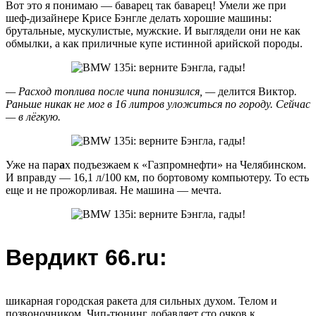
Вот это я понимаю — баварец так баварец! Умели же при
шеф-дизайнере Крисе Бэнгле делать хорошие машины:
брутальные, мускулистые, мужские. И выглядели они не как
обмылки, а как приличные купе истинной арийской породы.
— Расход топлива после чипа понизился, —
делится Виктор
.
Раньше никак не мог в 16 литров уложиться по городу. Сейчас
— в лёгкую.
Уже на пар
а
х подъезжаем к «Газпромнефти» на Челябинском.
И вправду — 16,1 л/100 км, по бортовому компьютеру. То есть
еще и не прожорливая. Не машина — мечта.
Вердикт 66.ru:
шикарная городская ракета для сильных духом. Телом и
позвоночником. Чип-тюнинг добавляет сто очков к