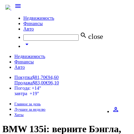
menu
Недвижимость
Финансы
Авто
search
close
arrow_drop_down
Недвижимость
Финансы
Авто
Покупка
$81,70
€94,60
Продажа
$83,00
€96,10
Погода: +14°
завтра +19°
Главное за день
perm_identity
Лучшее за неделю
Хиты
BMW 135i: верните Бэнгла,