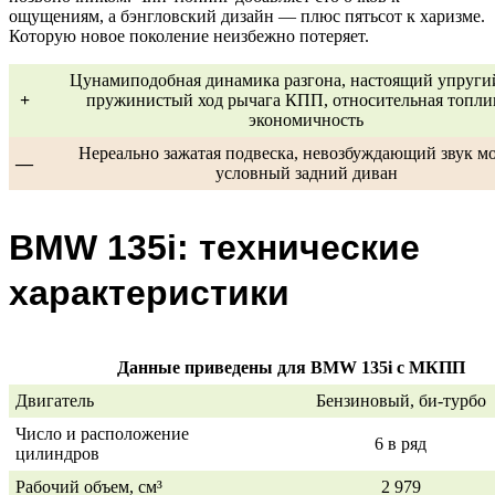
ощущениям, а бэнгловский дизайн — плюс пятьсот к харизме.
Которую новое поколение неизбежно потеряет.
Цунамиподобная динамика разгона, настоящий упругий
+
пружинистый ход рычага КПП, относительная топли
экономичность
Нереально зажатая подвеска, невозбуждающий звук мо
—
условный задний диван
BMW 135i: технические
характеристики
Данные приведены для BMW 135i с МКПП
Двигатель
Бензиновый, би-турбо
Число и расположение
6 в ряд
цилиндров
Рабочий объем, см³
2 979