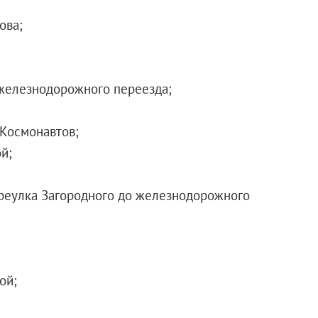
ова;
 железнодорожного переезда;
 Космонавтов;
й;
переулка Загородного до железнодорожного
ой;