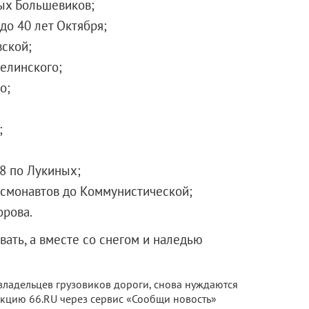
ых Большевиков;
до 40 лет Октября;
вской;
Белинского;
о;
;
18 по Лукиных;
осмонавтов до Коммунистической;
орова.
вать, а вместе со снегом и наледью
 владельцев грузовиков дороги, снова нуждаются
акцию 66.RU через сервис «Сообщи новость»