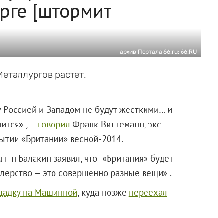
урге [штормит
архив Портала 66.ru; 66.RU
Металлургов растет.
 Россией и Западом не будут жесткими… и
ится» , —
говорил
Франк Виттеманн, экс-
рытии «Британии» весной-2014.
 г-н Балакин заявил, что «Британия» будет
дилерство — это совершенно разные вещи» .
щадку на Машинной
, куда позже
переехал