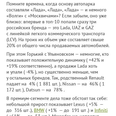
Помните времена, когда основу автопарка
составляли «Лада», «Лада», «Лада» — и немного
«Волги» с «Москвичами»? Если забыли, оно уже
близко: впервые в топ-10 попали сразу три
российских бренда — это Lada, UAZ и GAZ
с линейкой легкого коммерческого транспорта
(LCV). На троих их объем уже составляет свыше
20% от общего числа продаваемых автомобилей.
При этом Горький с Ульяновском — немногие, кто
показывает положительную динамику ( +42% и
+19% соответственно), а продажи Lada хоть
и упали ( -4% ), но существенно меньше, чем
у остальных брендов. Так, родственный Renault
падает на 4% ( 1 881 шт. ), Nissan — на 46% ( 1
172 шт. ), Datsun — на 78% .
В премиум-сегменте дела тоже обстоят так себе:
небольшой прирост показывает Lexus ( +5% —
до 316 шт .),
BMW
( +1% — до 191 шт .) и
Infiniti