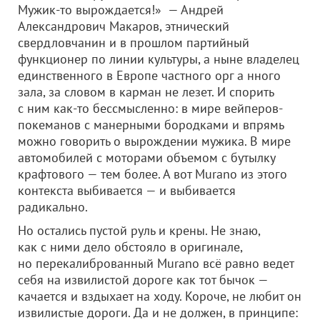
Мужик-то вырождается!» — Андрей
Александрович Макаров, этнический
свердловчанин и в прошлом партийный
функционер по линии культуры, а ныне владелец
единственного в Европе частного орг а нного
зала, за словом в карман не лезет. И спорить
с ним как-то бессмысленно: в мире вейперов-
покеманов с манерными бородками и впрямь
можно говорить о вырождении мужика. В мире
автомобилей с моторами объемом с бутылку
крафтового — тем более. А вот Murano из этого
контекста выбивается — и выбивается
радикально.
Но остались пустой руль и крены. Не знаю,
как с ними дело обстояло в оригинале,
но перекалиброванный Murano всё равно ведет
себя на извилистой дороге как тот бычок —
качается и вздыхает на ходу. Короче, не любит он
извилистые дороги. Да и не должен, в принципе: