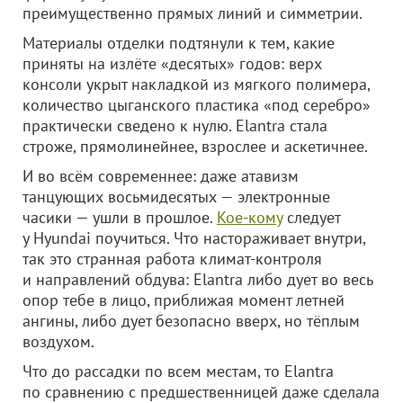
преимущественно прямых линий и симметрии.
Материалы отделки подтянули к тем, какие
приняты на излёте «десятых» годов: верх
консоли укрыт накладкой из мягкого полимера,
количество цыганского пластика «под серебро»
практически сведено к нулю. Elantra стала
строже, прямолинейнее, взрослее и аскетичнее.
И во всём современнее: даже атавизм
танцующих восьмидесятых — электронные
часики — ушли в прошлое.
Кое-кому
следует
у Hyundai поучиться. Что настораживает внутри,
так это странная работа климат-контроля
и направлений обдува: Elantra либо дует во весь
опор тебе в лицо, приближая момент летней
ангины, либо дует безопасно вверх, но тёплым
воздухом.
Что до рассадки по всем местам, то Elantra
по сравнению с предшественницей даже сделала