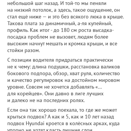
небольшой шаг назад. И той-то мы пеняли
на низкий потолок, а здесь, такое ощущение, он
стал ещё ниже — и это без всякого люка в крыше.
Такова плата за динамичный, а-ля купейный,
профиль. Как итог - до 180 см роста высадка-
посадка проблем не вызовет, людям более
высоким начнут мешать и кромка крыши, и все
стойки разом.
С позиции водителя придраться практически
не к чему: длина подушки, расстановка валиков
бокового подпора, обзор, хват руля, количество
и качество регулировок на достойном мировом
уровне. Совсем не хочется добавлять «…
для корейцев». Они давно в лиге лучших
и далеко не на последних ролях.
Если она так хорошо поехала, то где же может
крыться подвох? А как и 5, как и 10 лет назад
подвох Hyundai кроется в колёсных арках, куда
упорно не хотят класть лишние слои