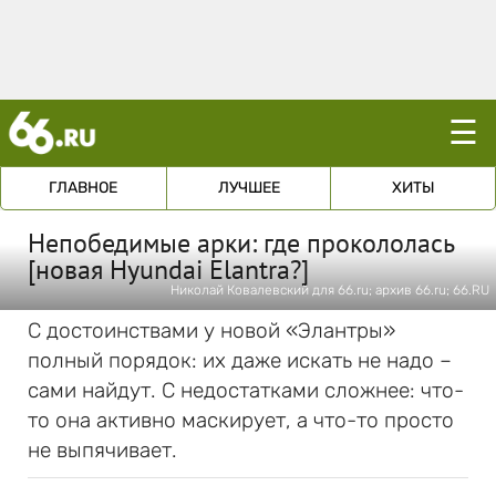
☰
ГЛАВНОЕ
ЛУЧШЕЕ
ХИТЫ
Непобедимые арки: где прокололась
[новая Hyundai Elantra?]
Николай Ковалевский для 66.ru; архив 66.ru; 66.RU
C достоинствами у новой «Элантры»
полный порядок: их даже искать не надо –
сами найдут. С недостатками сложнее: что-
то она активно маскирует, а что-то просто
не выпячивает.