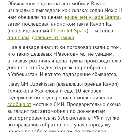
Объявленные цены на автомобили Ravon
изначально выглядели как сказка: седан Nexia II
нам обещали по ценам,
ниже чем у Lada Granta
,
затем последовал анонс компакта Ravon R2
(перелицованный
Chevrolet Spark
) — и снова
по ценам, далеким от рынка
.
Еще в январе аналитики погововаривали о том,
что таких дешевых «Равонов» мы не увидим,
а низкая розничная цена нужна производителю
для того, чтобы делать реэкспорт обратно
в Узбекистан. И вот это подозрение сбывается.
Главу GM Uzbekistan (владельцы бренда Ravon)
Тохиржона Жалилова и еще 10 человек
задержали по подозрению в мошенничестве,
сообщают
местные СМИ. Предварительно схема
выглядит так: автомобили по документам
экспортировались из Узбекистана в РФ и тут же
возвращались обратно, поступая в продажу,
но уже по узбекским ценам, то есть вдвое