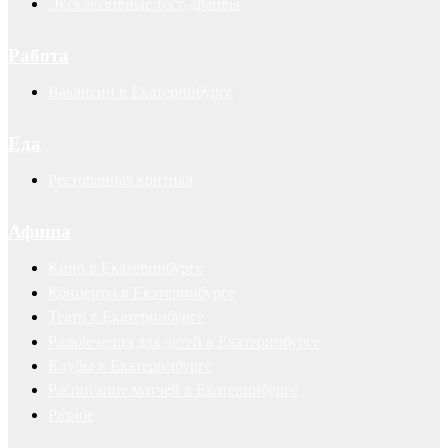
Эксклюзивные тест-драйвы
Работа
Вакансии в Екатеринбурге
Еда
Ресторанная критика
Афиша
Кино в Екатеринбурге
Концерты в Екатеринбурге
Театр в Екатеринбурге
Развлечения для детей в Екатеринбурге
Клубы в Екатеринбурге
Расписание матчей в Екатеринбурге
Разное