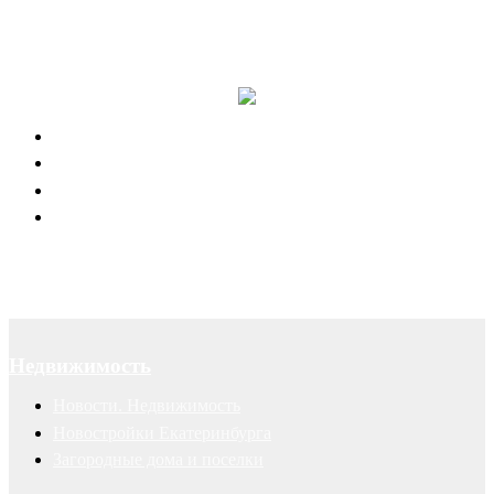
Правовая поддержка портала 66.RU
Юридическое обслуживание
Договоры
Суды
Авторские права
Недвижимость
Новости. Недвижимость
Новостройки Екатеринбурга
Загородные дома и поселки