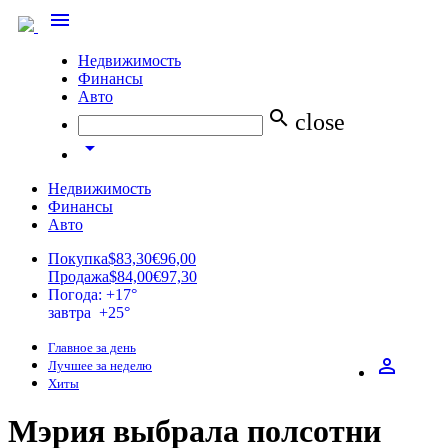
menu
Недвижимость
Финансы
Авто
search
close
arrow_drop_down
Недвижимость
Финансы
Авто
Покупка
$83,30
€96,00
Продажа
$84,00
€97,30
Погода: +17°
завтра +25°
Главное за день
perm_identity
Лучшее за неделю
Хиты
Мэрия выбрала полсотни