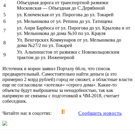
Объездная дорога от транспортной развязки
4
Московская — Объездная до С.Дерябиной
5
ул. Ключевская от ул. Пирогова до ул. Токарей
6
ул. Мельникова от ул. Репина до ул. Татищева
ул. Анри Барбюса от ул. Пирогова до ул. Крылова и от
7
ул. Мельникова до дома №10 по ул. Крауля
Ул. Венгерских Коммунаров от ул. Мельникова до
8
дома №27/2 по ул. Токарей
Ул. Альпинистов от развязки с Новокольцовским
9
трактом до ул. Инженерной
Источник в мэрии заявил Порталу 66.ru, что список
предварительный. Самостоятельно найти деньги (а это
примерно 2 млрд рублей) город не сможет, а областные власти
еще не согласовали «хотелки» «серого дома». Какие-то
объекты будут выброшены за ненадобностью, так как
напрямую не связаны с подготовкой к ЧМ-2018, считает
собеседник.
Читайте нас в соцсетях:
Сообщить новость