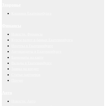
Здоровье
Клиники Екатеринбурга
Финансы
Новости. Финансы
Курсы валют в банках Екатеринбурга
Ипотека в Екатеринбурге
Автокредиты в Екатеринбурге
Банкоматы на карте
Вклады в Екатеринбурге
Заявка на кредит
Статьи партнеров
Прочее
Авто
Новости. Авто