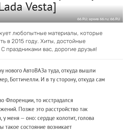
Lada Vesta]
66.RU; архив 66.ru; 66.RU
икует любопытные материалы, которые
ть в 2015 году. Хиты, достойные
С праздниками вас, дорогие друзья!
у нового АвтоВАЗа туда, откуда вышли
р, Боттичелли. И в ту сторону, откуда сам
 во Флоренции, то исстрадался
жений. Позже это расстройство так
 у меня — оно: сердце колотит, голова
бы такое состояние возникает