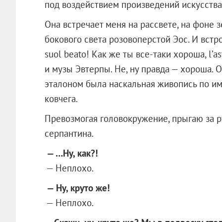
под воздействием произведений искусства.
Она встречает меня на рассвете, на фоне 
бокового света розовоперстой Эос. И встр
suol beato! Как же ты все-таки хороша, l’a
и музы Эвтерпы. Не, ну правда — хороша. 
эталоном была наскальная живопись по и
ковчега.
Превозмогая головокружение, прыгаю за ру
серпантина.
— …Ну, как?!
— Неплохо.
— Ну, круто же!
— Неплохо.