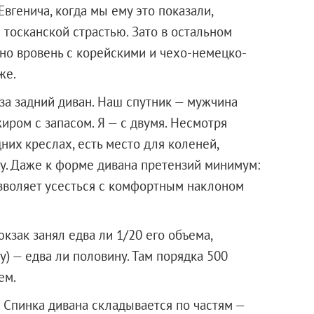
вгенича, когда мы ему это показали,
 тосканской страстью. Зато в остальном
оно вровень с корейскими и чехо-немецко-
же.
за задний диван. Наш спутник — мужчина
иром с запасом. Я — с двумя. Несмотря
их креслах, есть место для коленей,
ову. Даже к форме дивана претензий минимум:
зволяет усесться с комфортным наклоном
кзак занял едва ли 1/20 его объема,
у) — едва ли половину. Там порядка 500
ем.
. Спинка дивана складывается по частям —