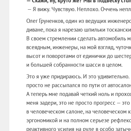
— Скажи, ну, круто же? Мы в подвеску сто
— Я вижу. Чувствую. Неплохо. Оччень непл
Олег Груненков, один из ведущих инженер
диване, пока я нарезаю шпильки тоскански
В своем стремлении сделать автомобиль 
всеядным, инженеры, на мой взгляд, чуточ
высот и поворотами от единички до шестер
и большей собранности шасси в целом.
Это я уже придираюсь. И это удивительно.
просто не рассыпался по пути от автосало
А теперь мне подавай четкий ноль и прох
меня задери, это не просто прогресс — эт
в человеческом салоне, на человеческом к
эргономикой и на полном серьезе рефлекс
реактивного усилия на руле в особо затыч