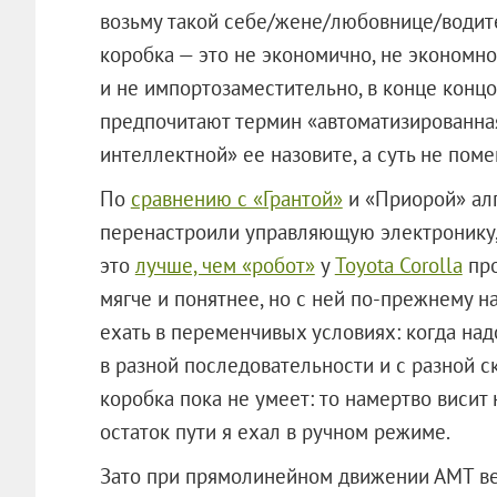
возьму такой себе/жене/любовнице/водит
коробка — это не экономично, не экономно
и не импортозаместительно, в конце концо
предпочитают термин «автоматизированная
интеллектной» ее назовите, а суть не поме
По
сравнению с «Грантой»
и «Приорой» ал
перенастроили управляющую электронику, 
это
лучше, чем «робот»
у
Toyota Corolla
про
мягче и понятнее, но с ней по-прежнему на
ехать в переменчивых условиях: когда на
в разной последовательности и с разной с
коробка пока не умеет: то намертво висит н
остаток пути я ехал в ручном режиме.
Зато при прямолинейном движении АМТ ве