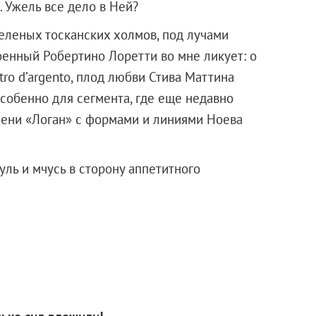
 Ужель все дело в Ней?
зеленых тосканских холмов, под лучами
оенный Робертино Лоретти во мне ликует: o
stro d’argento, плод любви Стива Маттина
Особенно для сегмента, где еще недавно
мени «Логан» с формами и линиями Ноева
ль и мчусь в сторону аппетитного