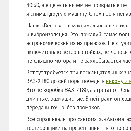
40:60, а еще есть ничем не прикрытые петл
я снимал другую машину. С тех пор я нена
Наши «Весты» — в максимальных версиях. 
и виброизоляция. Это, пожалуй, самая бол
астрономический из их прыжков. Не стучит
включительно ветер в стойках, не доносит
не слышно мотора и не захлебывается лае
Вот тут требуется три восклицательных зна
ВАЗ-2180 до сей поры победить
никому и 
Это не коробка ВАЗ-2180, а агрегат от Rena
длинные, размашистые. В нейтрали он ход
передачи точно, без промахов.
Все спрашивали про «автомат». «Автомата»
тестировщики на презентации — кто-то со