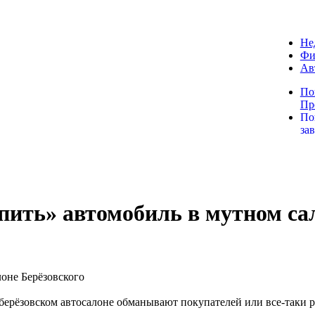
Не
Фи
Ав
По
Пр
По
за
пить» автомобиль в мутном са
 берёзовском автосалоне обманывают покупателей или все-таки 