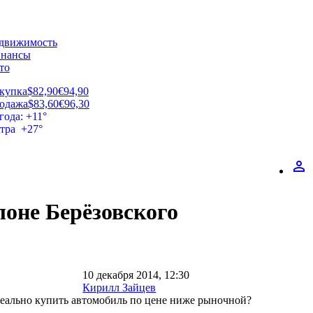
движимость
нансы
то
купка
$82,90
€94,90
одажа
$83,60
€96,30
года: +11°
втра +27°
perm_identity
лоне Берёзовского
10 декабря 2014, 12:30
Кирилл Зайцев
реально купить автомобиль по цене ниже рыночной?