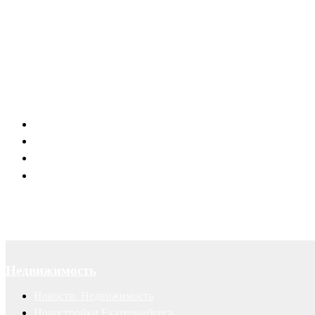
Канал в Telegram
Отзывы наших клиентов
Успешные рекламные кампании
Правовая поддержка портала 66.RU
Юридическое обслуживание
Договоры
Суды
Авторские права
Недвижимость
Новости. Недвижимость
Новостройки Екатеринбурга