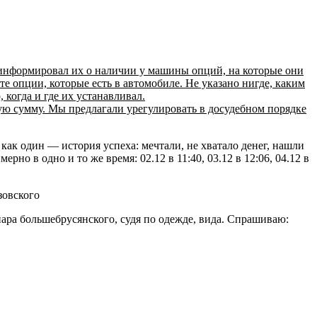
оинформировал их о наличии у машины опций, на которые они
 опции, которые есть в автомобиле. Не указано нигде, каким
 когда и где их устанавливал.
ую сумму. Мы предлагали урегулировать в досудебном порядке
как один — история успеха: мечтали, не хватало денег, нашли
но в одно и то же время: 02.12 в 11:40, 03.12 в 12:06, 04.12 в
пара большебрусянского, судя по одежде, вида. Спрашиваю: