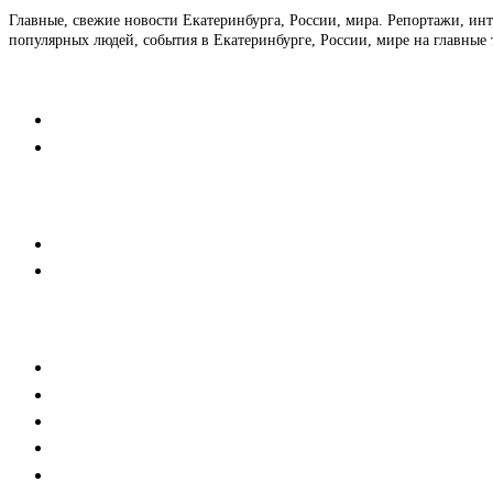
Главные, свежие новости Екатеринбурга, России, мира. Репортажи, ин
популярных людей, события в Екатеринбурге, России, мире на главные 
Контакты
Редакция
Коммерческий отдел
Напишите нам
Мобильная версия
Пользовательское соглашение
Реклама
Медиакит
Баннерная реклама
Текстовые форматы
Тех. требования к баннерам
Тех.требования к новостям партнеров