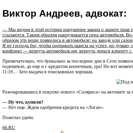
Виктор Андреев, адвокат:
— Мы видим в этой истории нарушение закона о защите прав п
ссылаются. Таким образом накручивается цена автомобиля. Во-
образом эти вещи появились в автомобиле: на заводе или салон 
Я не господь бог, чтобы оценивать шансы на успех, но думаю
конфликт — вернуть автомобиль им, вернуть деньги клиенту с 
Примечательно, что буквально за последние дни в Сети появил
подешевле, да еще и с кредитом копеечным, ура! Но вот момент:
11:19… Зато выдача в поисковиках хорошая.
Разочаровавшись в покупке нового «Соляриса» на автомате за 
— Ну что, купили?
— Нет еще. Ждем одобрения кредита на «Логан».
Пожелал удачи.
66.RU