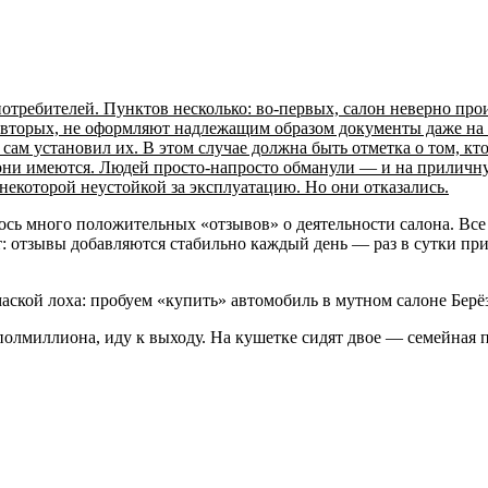
отребителей. Пунктов несколько: во-первых, салон неверно пр
вторых, не оформляют надлежащим образом документы даже на те
сам установил их. В этом случае должна быть отметка о том, кто,
, они имеются. Людей просто-напросто обманули — и на приличн
некоторой неустойкой за эксплуатацию. Но они отказались.
ось много положительных «отзывов» о деятельности салона. Все 
 отзывы добавляются стабильно каждый день — раз в сутки пример
полмиллиона, иду к выходу. На кушетке сидят двое — семейная 