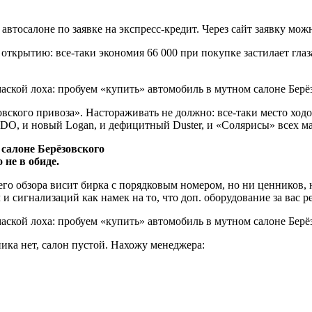
автосалоне по заявке на экспресс-кредит. Через сайт заявку мож
 открытию: все-таки экономия 66 000 при покупке застилает гла
ского привоза». Настораживать не должно: все-таки место ходов
DO, и новый Logan, и дефицитный Duster, и «Солярисы» всех ма
 не в обиде.
него обзора висит бирка с порядковым номером, но ни ценников,
и сигнализаций как намек на то, что доп. оборудование за вас 
ника нет, салон пустой. Нахожу менеджера: