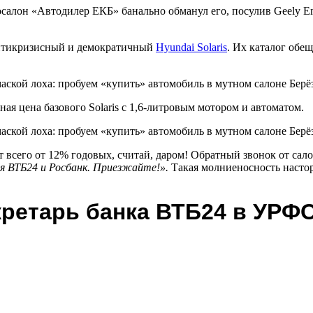
салон «Автодилер ЕКБ» банально обманул его, посулив Geely Em
 антикризисный и демократичный
Hyundai Solaris
. Их каталог обещ
ая цена базового Solaris с 1,6-литровым мотором и автоматом.
ят всего от 12% годовых, считай, даром! Обратный звонок от сал
ая ВТБ24 и Росбанк. Приезжайте!».
Такая молниеносность настор
кретарь банка ВТБ24 в УРФ