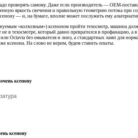
 надо проверять самому. Даже если производитель — ОЕМ-постав
оенную яркость свечения и правильную геометрию потока при со
сенону — и, на бумаге, вполне может послужить ему альтернатив
енуемым «колхозным») ксеноном пройти техосмотр, машина долж
е не в техосмотре, который давно превратился в профанацию, а 
или Octavia без омывателя и линз, а стандартных ламп для норма
же ксенона. На слово не верим, будем ставить опыты.
ратура