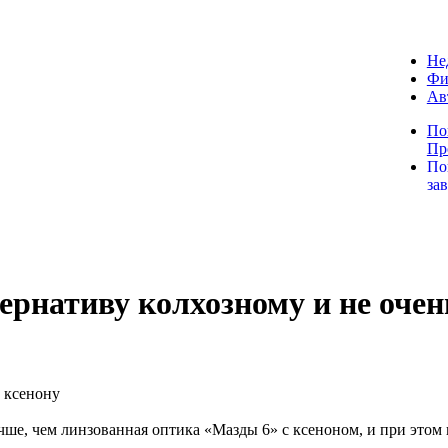
Не
Фи
Ав
По
Пр
По
за
ернативу колхозному и не очен
чше, чем линзованная оптика «Мазды 6» с ксеноном, и при этом