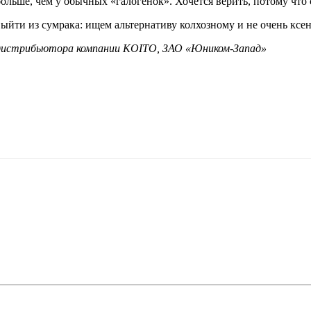
 больше, чем у обычных «галогенок». Хочется верить, потому чт
о дистрибьютора компании KOITO, ЗАО «Юником-Запад»