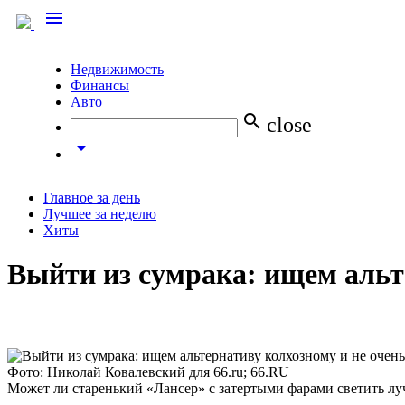
menu
Недвижимость
Финансы
Авто
search
close
arrow_drop_down
Главное за день
Лучшее за неделю
Хиты
Выйти из сумрака: ищем альт
Фото: Николай Ковалевский для 66.ru; 66.RU
Может ли старенький «Лансер» с затертыми фарами светить лу