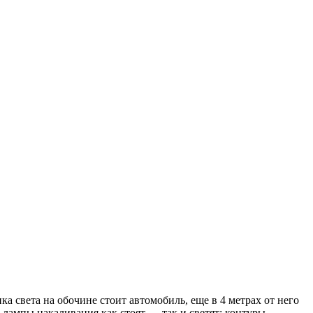
а света на обочине стоит автомобиль, еще в 4 метрах от него
 лампы накаливания как стоят — так и светят: контуры