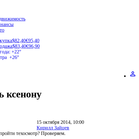
движимость
нансы
то
купка
$82,40
€95,40
одажа
$83,40
€96,90
года: +22°
втра +26°
perm_identity
ь ксенону
15 октября 2014, 10:00
Кирилл Зайцев
 пройти техосмотр? Проверяем.