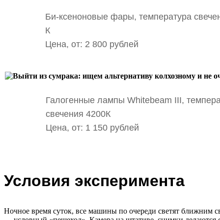
Би-ксеноновые фары, температура свече
К
Цена, от: 2 800 рублей
Галогенные лампы Whitebeam III, темпер
свечения 4200К
Цена, от: 1 150 рублей
Условия эксперимента
Ночное время суток, все машины по очереди светят ближним све
— условный «пешеход». Камера на штативе, снимки делаются с 