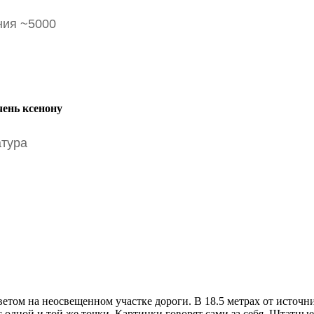
ния ~5000
атура
том на неосвещенном участке дороги. В 18.5 метрах от источник
одной и той же точки. Картинки говорят сами за себя. Штатные