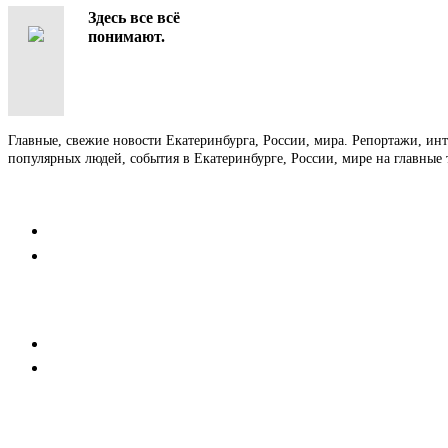
Здесь все всё
понимают.
Главные, свежие новости Екатеринбурга, России, мира. Репортажи, ин
популярных людей, события в Екатеринбурге, России, мире на главные 
Контакты
Редакция
Коммерческий отдел
Напишите нам
Мобильная версия
Пользовательское соглашение
Реклама