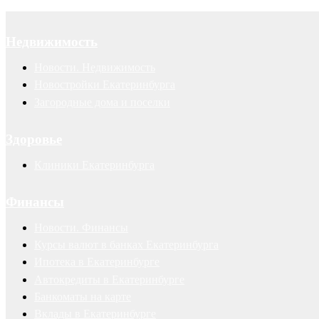
Недвижимость
Новости. Недвижимость
Новостройки Екатеринбурга
Загородные дома и поселки
Здоровье
Клиники Екатеринбурга
Финансы
Новости. Финансы
Курсы валют в банках Екатеринбурга
Ипотека в Екатеринбурге
Автокредиты в Екатеринбурге
Банкоматы на карте
Вклады в Екатеринбурге