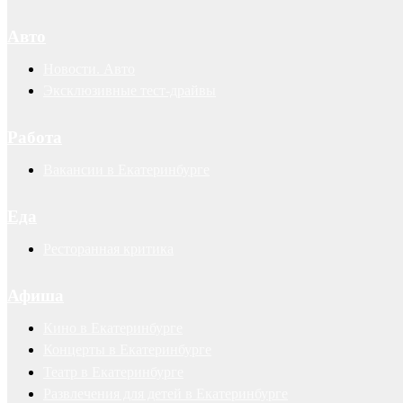
Авто
Новости. Авто
Эксклюзивные тест-драйвы
Работа
Вакансии в Екатеринбурге
Еда
Ресторанная критика
Афиша
Кино в Екатеринбурге
Концерты в Екатеринбурге
Театр в Екатеринбурге
Развлечения для детей в Екатеринбурге