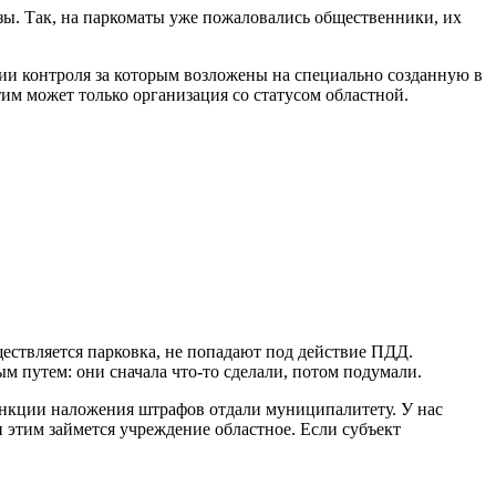
ьзы. Так, на паркоматы уже пожаловались общественники, их
ии контроля за которым возложены на специально созданную в
им может только организация со статусом областной.
ществляется парковка, не попадают под действие ПДД.
м путем: они сначала что-то сделали, потом подумали.
функции наложения штрафов отдали муниципалитету. У нас
и этим займется учреждение областное. Если субъект