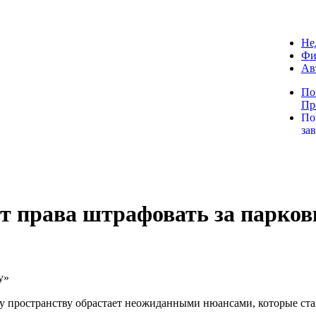
Не
Фи
Ав
По
Пр
По
за
т права штрафовать за парков
 пространству обрастает неожиданными нюансами, которые став