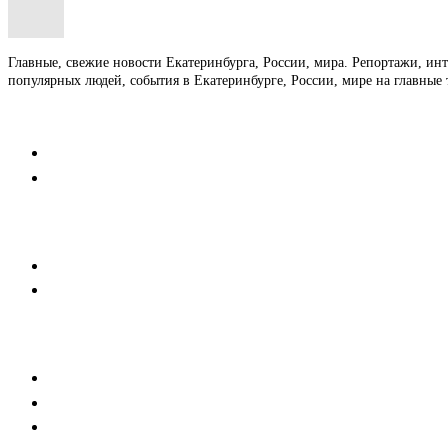
Главные, свежие новости Екатеринбурга, России, мира. Репортажи, ин
популярных людей, события в Екатеринбурге, России, мире на главные 
Контакты
Редакция
Коммерческий отдел
Напишите нам
Мобильная версия
Пользовательское соглашение
Реклама
Медиакит
Баннерная реклама
Текстовые форматы