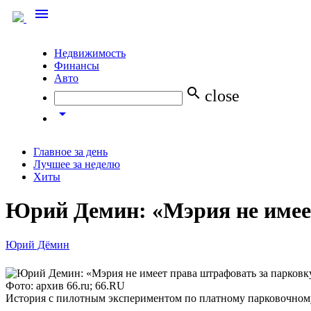
menu
Недвижимость
Финансы
Авто
search
close
arrow_drop_down
Главное за день
Лучшее за неделю
Хиты
Юрий Демин: «Мэрия не имее
Юрий Дёмин
Фото: архив 66.ru; 66.RU
История с пилотным экспериментом по платному парковочному