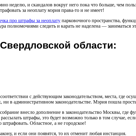
овно неделю, и скандалов вокруг него пока что больше, чем пол
трафовать за неоплату мэрия права-то и не имеет!
очка про штрафы за неоплату
парковочного пространства, функц
ура полномочиями следить и карать не наделена — заниматься эт
Свердловской области:
соответствии с действующим законодательством, места, где осу
, ни в административном законодательстве. Мэрия пошла просты
аксобрание внесло дополнение в законодательство Москвы, где 
рассылать штрафы, это будет возможно только в том случае, есл
о штрафовать. Областное, а не городское!
кону, и если они появятся, то их отменит любая инстанция.