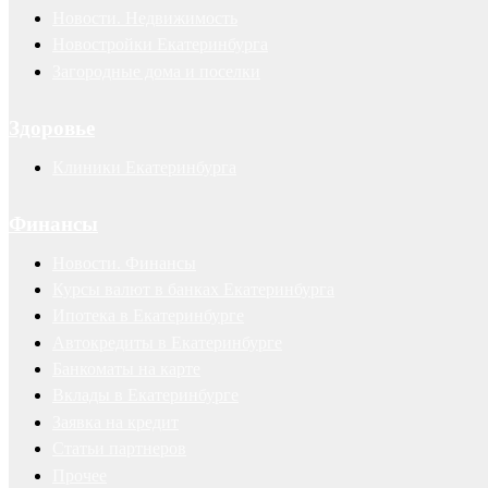
Новости. Недвижимость
Новостройки Екатеринбурга
Загородные дома и поселки
Здоровье
Клиники Екатеринбурга
Финансы
Новости. Финансы
Курсы валют в банках Екатеринбурга
Ипотека в Екатеринбурге
Автокредиты в Екатеринбурге
Банкоматы на карте
Вклады в Екатеринбурге
Заявка на кредит
Статьи партнеров
Прочее