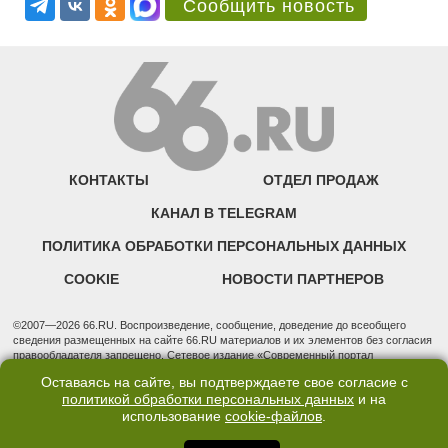
Сообщить новость
КОНТАКТЫ
ОТДЕЛ ПРОДАЖ
КАНАЛ В TELEGRAM
ПОЛИТИКА ОБРАБОТКИ ПЕРСОНАЛЬНЫХ ДАННЫХ
COOKIE
НОВОСТИ ПАРТНЕРОВ
©2007—2026 66.RU. Воспроизведение, сообщение, доведение до всеобщего
сведения размещенных на сайте 66.RU материалов и их элементов без согласия
правообладателя запрещено. Сетевое издание «Современный портал
Екатеринбурга — «66.ru» (18+) зарегистрировано Федеральной службой по
Оставаясь на сайте, вы подтверждаете свое согласие с
надзору в сфере связи, информационных технологий и массовых коммуникаций
политикой обработки персональных данных
и на
(Роскомнадзор). Регистрационный номер ЭЛ № ФС 77 - 76634 от 02.09.2019
использование
cookie-файлов
.
Учредитель: Общество с ограниченной ответственностью "66.ру". Юридический
адрес: 620014, Свердловская обл., г. Екатеринбург, ул. Бориса Ельцина, строение
3, оф. 7015 Фактический адрес редакции и отдела продаж: 620014, Свердловская