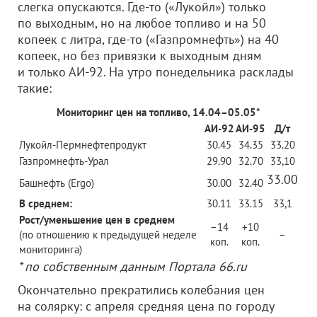
слегка опускаются. Где-то («Лукойл») только
по выходным, но на любое топливо и на 50
копеек с литра, где-то («Газпромнефть») на 40
копеек, но без привязки к выходным дням
и только АИ-92. На утро понедельника расклады
такие:
Мониторинг цен на топливо, 14.04–05.05*
АИ-92
АИ-95
Д/т
Лукойл-Пермнефтепродукт
30.45
34.35
33.20
Газпромнефть-Урал
29.90
32.70
33,10
33.00
Башнефть (Ergo)
30.00
32.40
В среднем:
30.11
33.15
33,1
Рост/уменьшение цен в среднем
–14
+10
(по отношению к предыдущей неделе
–
коп.
коп.
мониторинга)
* по собственным данным Портала 66.ru
Окончательно прекратились колебания цен
на солярку: с апреля средняя цена по городу