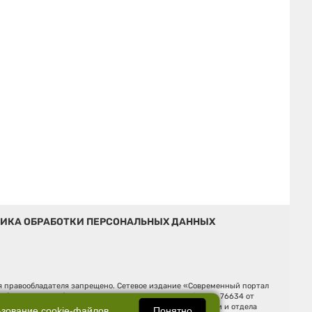
ИКА ОБРАБОТКИ ПЕРСОНАЛЬНЫХ ДАННЫХ
ия правообладателя запрещено. Сетевое издание «Современный портал
й (Роскомнадзор). Регистрационный номер ЭЛ № ФС 77 - 76634 от
Ельцина, строение 3, оф. 7015 Фактический адрес редакции и отдела
Понятно
ьзование
cookie-файлов
.