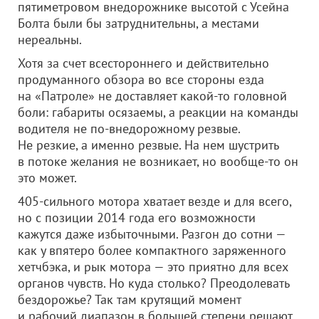
пятиметровом внедорожнике высотой с Усейна
Болта были бы затруднительны, а местами
нереальны.
Хотя за счет всестороннего и действительно
продуманного обзора во все стороны езда
на «Патроле» не доставляет какой-то головной
боли: габариты осязаемы, а реакции на команды
водителя не по-внедорожному резвые.
Не резкие, а именно резвые. На нем шустрить
в потоке желания не возникает, но вообще-то он
это может.
405-сильного мотора хватает везде и для всего,
но с позиции 2014 года его возможности
кажутся даже избыточными. Разгон до сотни —
как у впятеро более компактного заряженного
хетчбэка, и рык мотора — это приятно для всех
органов чувств. Но куда столько? Преодолевать
бездорожье? Так там крутящий момент
и рабочий диапазон в большей степени решают.