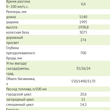
Время разгона
6,6
0–100 км/ч,
с.
Размеры, мм
длина
5140
ширина
1995
высота
1938,8
колесная база
3075
дорожный
274
просвет
Глубина
преодолеваемого
700
брода, мм
Углы въезда/
съезда/рампы,
35/26/24
град.
Объем багажника,
550/1490/3170
л
Расход топлива, л/100 км
городской цикл
20,6
загородный цикл
11
смешанный цикл
14,5
Емкость