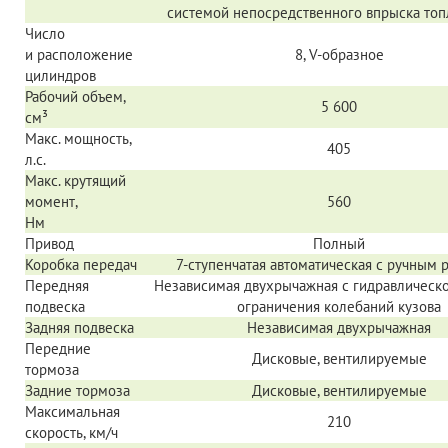
системой непосредственного впрыска топл
Число
и расположение
8,
V-образное
цилиндров
Рабочий объем,
5 600
см³
Макс. мощность,
405
л.с.
Макс. крутящий
момент,
560
Нм
Привод
Полный
Коробка передач
7-ступенчатая
автоматическая с ручным
Передняя
Независимая двухрычажная с гидравлическ
подвеска
ограничения колебаний кузова
Задняя подвеска
Независимая двухрычажная
Передние
Дисковые, вентилируемые
тормоза
Задние тормоза
Дисковые, вентилируемые
Максимальная
210
скорость, км/ч