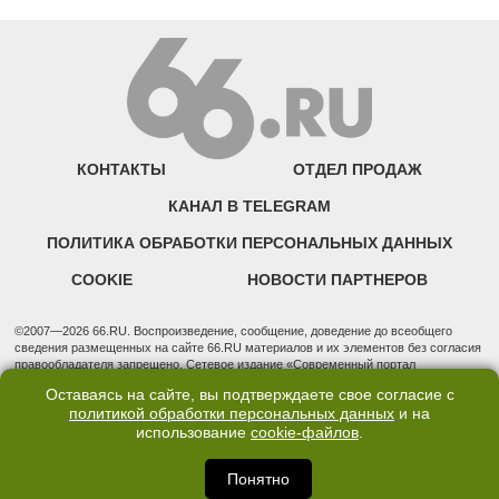
КОНТАКТЫ
ОТДЕЛ ПРОДАЖ
КАНАЛ В TELEGRAM
ПОЛИТИКА ОБРАБОТКИ ПЕРСОНАЛЬНЫХ ДАННЫХ
COOKIE
НОВОСТИ ПАРТНЕРОВ
©2007—2026 66.RU. Воспроизведение, сообщение, доведение до всеобщего
сведения размещенных на сайте 66.RU материалов и их элементов без согласия
правообладателя запрещено. Сетевое издание «Современный портал
Екатеринбурга — «66.ru» (18+) зарегистрировано Федеральной службой по
Оставаясь на сайте, вы подтверждаете свое согласие с
надзору в сфере связи, информационных технологий и массовых коммуникаций
политикой обработки персональных данных
и на
(Роскомнадзор). Регистрационный номер ЭЛ № ФС 77 - 76634 от 02.09.2019
использование
cookie-файлов
.
Учредитель: Общество с ограниченной ответственностью "66.ру". Юридический
адрес: 620014, Свердловская обл., г. Екатеринбург, ул. Бориса Ельцина, строение
3, оф. 7015 Фактический адрес редакции и отдела продаж: 620014, Свердловская
Понятно
обл., г. Екатеринбург, ул. Бориса Ельцина, д. 3, оф. 7015, +7 (343) 288-50-66
info@news.66.ru Главный редактор: Шлыков Дмитрий Владимирович