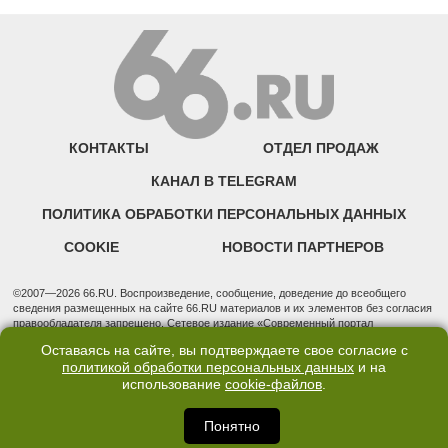
КОНТАКТЫ
ОТДЕЛ ПРОДАЖ
КАНАЛ В TELEGRAM
ПОЛИТИКА ОБРАБОТКИ ПЕРСОНАЛЬНЫХ ДАННЫХ
COOKIE
НОВОСТИ ПАРТНЕРОВ
©2007—2026 66.RU. Воспроизведение, сообщение, доведение до всеобщего
сведения размещенных на сайте 66.RU материалов и их элементов без согласия
правообладателя запрещено. Сетевое издание «Современный портал
Екатеринбурга — «66.ru» (18+) зарегистрировано Федеральной службой по
Оставаясь на сайте, вы подтверждаете свое согласие с
надзору в сфере связи, информационных технологий и массовых коммуникаций
политикой обработки персональных данных
и на
(Роскомнадзор). Регистрационный номер ЭЛ № ФС 77 - 76634 от 02.09.2019
использование
cookie-файлов
.
Учредитель: Общество с ограниченной ответственностью "66.ру". Юридический
адрес: 620014, Свердловская обл., г. Екатеринбург, ул. Бориса Ельцина, строение
3, оф. 7015 Фактический адрес редакции и отдела продаж: 620014, Свердловская
Понятно
обл., г. Екатеринбург, ул. Бориса Ельцина, д. 3, оф. 7015, +7 (343) 288-50-66
info@news.66.ru Главный редактор: Шлыков Дмитрий Владимирович