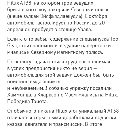
Hilux AT38, на котором трое ведущих
британского шоу покоряли Северный полюс
(а еще вулкан Эйяфьядлаекудль). С октября
автомобиль гастролирует по России, до 20
апреля он пробудет в столице Урала.
Если кто-то забыл содержание спецвыпуска Top
Gear, стоит напомнить: ведущие наперегонки
мчались к Северному магнитному полюсу.
Поскольку задача стояла трудновыполнимая,
в успех предприятия никто не верил —
автомобиль для этой задачи должен был быть
поистине выдающимся
и неубиваемым.В собачью упряжку посадили
Хаммонда, а Кларксон с Мэем мчались на Hilux.
Победила Тойота.
От обычного пикапа Hilux этот уникальный АТ38
отличается серьезными доработками подвески,
кузова, двигателя и трансмиссии. В итоге