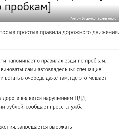
о пробкам]
Антон Буценко; архив 66.ru
которые простые правила дорожного движения,
ти напоминает о правилах езды по пробкам,
 виноваты сами автовладельцы: с
пешащие
и встать в очередь даже там, где это мешает
на дороге является нарушением ПДД
чи рублей, сообщает пресс-служба
вижения, запрещается выезжать