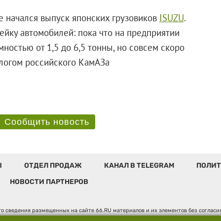
же начался выпуск японских грузовиков
ISUZU
.
йку автомобилей: пока что на предприятии
ностью от 1,5 до 6,5 тонны, но совсем скоро
алогом российского КамАЗа
Сообщить новость
Ы
ОТДЕЛ ПРОДАЖ
КАНАЛ В TELEGRAM
ПОЛИТ
НОВОСТИ ПАРТНЕРОВ
о сведения размещенных на сайте 66.RU материалов и их элементов без соглас
 по надзору в сфере связи, информационных технологий и массовых коммуникаци