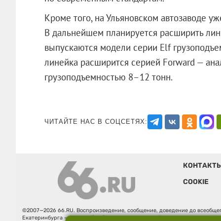
Кроме того, на Ульяновском автозаводе у
В дальнейшем планируется расширить лине
выпускаются модели серии Elf грузоподъем
линейка расширится серией Forward — ан
грузоподъемностью 8–12 тонн.
ЧИТАЙТЕ НАС В СОЦСЕТЯХ:
КОНТАКТ
COOKIE
©2007—2026 66.RU. Воспроизведение, сообщение, доведение до всеобщег
Екатеринбурга — «66.ru» (18+) зарегистрировано Федеральной службой