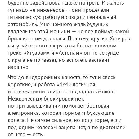
будет не задействован даже на треть. И жалеть
тут надо не инженеров — они проделали
титаническую работу и создали гениальный
автомобиль. Мне немного жаль будущих
владельцев этой машины — не все поймут, какой
бриллиант им достался. Поэтому, друзья. Хоть раз
выгуляйте этого зверя хотя бы на гоночном
треке. «Ягуарам» и «Астонам» он по секунде
с круга не привезет, но вспотеть заставит
изрядно.
Что до внедорожных качеств, то тут и свесы
короткие, и работа «4×4» логичная,
и пневматикой клиренс подзадрать можно.
Межколесных блокировок нет,
но при вывешивании помогает бортовая
электроника, которая тормозит буксующие
колеса. Не самое сильное, но подспорье, если
под одним колесом зацепа нет, а по диагонали
от него — есть.