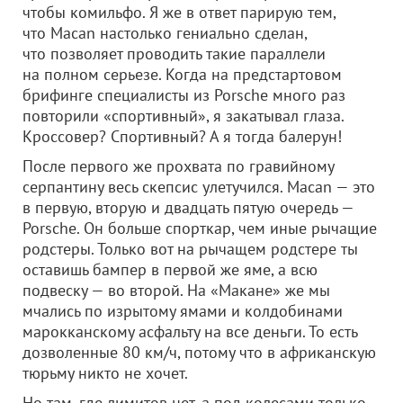
чтобы комильфо. Я же в ответ парирую тем,
что Macan настолько гениально сделан,
что позволяет проводить такие параллели
на полном серьезе. Когда на предстартовом
брифинге специалисты из Porsche много раз
повторили «спортивный», я закатывал глаза.
Кроссовер? Спортивный? А я тогда балерун!
После первого же прохвата по гравийному
серпантину весь скепсис улетучился. Macan — это
в первую, вторую и двадцать пятую очередь —
Porsche. Он больше спорткар, чем иные рычащие
родстеры. Только вот на рычащем родстере ты
оставишь бампер в первой же яме, а всю
подвеску — во второй. На «Макане» же мы
мчались по изрытому ямами и колдобинами
марокканскому асфальту на все деньги. То есть
дозволенные 80 км/ч, потому что в африканскую
тюрьму никто не хочет.
Но там, где лимитов нет, а под колесами только