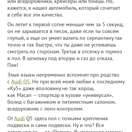
или вседорожники, крейсеры или бойцы. Но,
кажется, я нашел автомобиль, который сочетает
в себе все эти качества.
Он летит к первой сотне меньше чем за 5 секунд,
он не зарывается в песок, даже если ты совсем
глупый, а еще он умеет валить по серпантину так
точно и так быстро, что ты даже не успеваешь
смотреть по сторонам. Третья в отсечку и тормоз
в пол. В шпильку под вторую и газ до отказа.
Пли!
Злые языки непременно вспомнят про родство
с
Audi Q5
. Но при всей моей любви к последнему
«Ку5» даже вполовину не так хорош,
как Macan — спорткар в кузове «универсал»,
болид с багажником и пятиместным салоном,
вседорожник с лонч-контролем.
От
Audi
Q5 здесь пол с точками крепления
подвески и сами подвески. Ну и что? Все
остальное-то — от «Порше». Выдуманное магами