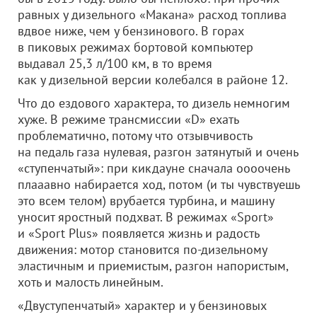
равных у дизельного «Макана» расход топлива
вдвое ниже, чем у бензинового. В горах
в пиковых режимах бортовой компьютер
выдавал 25,3 л/100 км, в то время
как у дизельной версии колебался в районе 12.
Что до ездового характера, то дизель немногим
хуже. В режиме трансмиссии «D» ехать
проблематично, потому что отзывчивость
на педаль газа нулевая, разгон затянутый и очень
«ступенчатый»: при кикдауне сначала оооочень
плааавно набирается ход, потом (и ты чувствуешь
это всем телом) врубается турбина, и машину
уносит яростный подхват. В режимах «Sport»
и «Sport Plus» появляется жизнь и радость
движения: мотор становится по-дизельному
эластичным и приемистым, разгон напористым,
хоть и малость линейным.
«Двуступенчатый» характер и у бензиновых