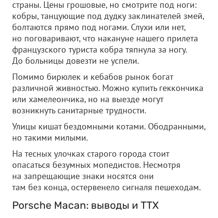
страны. Цены грошовые, но смотрите под ноги:
кобры, танцующие под дудку заклинателей змей,
болтаются прямо под ногами. Слухи или нет,
но поговаривают, что накануне нашего прилета
французского туриста кобра тяпнула за ногу.
До больницы довезти не успели.
Помимо бирюлек и кебабов рынок богат
различной живностью. Можно купить геккончика
или хамелеончика, но на выезде могут
возникнуть санитарные трудности.
Улицы кишат бездомными котами. Ободранными,
но такими милыми.
На тесных улочках старого города стоит
опасаться безумных мопедистов. Несмотря
на запрещающие знаки носятся они
там без конца, остервенело сигналя пешеходам.
Porsche Macan: выводы и ТТХ