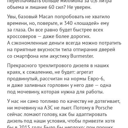
переплачивать больше миллиона за 0,6 литра
объема и лишние 60 сил? Не уверен.
Увы, базовый Macan попробовать не хватило
времени, но, поверьте, и 340 «лошадей» ему
за глаза. Он все равно будет быстрее всех
кроссоверов — даже более дорогих.
А сэкономленные деньги всегда можно потратить
на приятные вкусности типа отпирания дверей
со смартфона или акустику Burmester.
Прекрасного трехлитрового дизеля в наших
краях, к сожалению, не будет: агрегат
продвинутый, рассчитан на нормы Евро-6,
и даже заливных горловин у него две — одна
под мочевину, которая нужна для работы.
У нас ни само топливо по качеству не дотягивает,
ни мочевину на АЗС не льют. Потому в Porsche
сейчас ломают голову, как бы адаптировать
дизель под наши условия, чтобы привезти хотя
бы в 2015 году. Было бы неплохо: при прочих