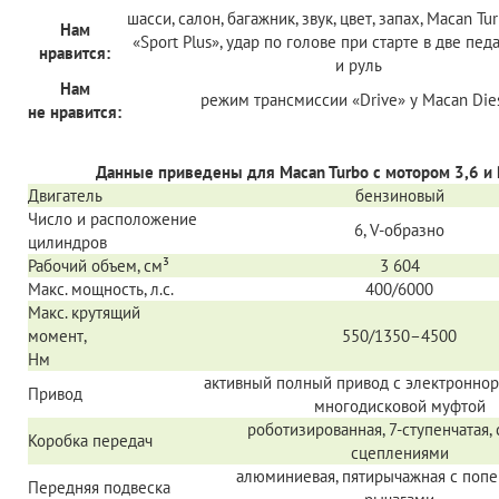
шасси, салон, багажник, звук, цвет, запах, Macan T
Нам
«Sport Plus», удар по голове при старте в две пед
нравится:
и руль
Нам
режим трансмиссии «Drive» у Macan Die
не нравится:
Данные приведены для Macan Turbo c мотором 3,6 и
Двигатель
бензиновый
Число и расположение
6, V-образно
цилиндров
Рабочий объем, см³
3 604
Макс. мощность, л.с.
400/6000
Макс. крутящий
момент,
550/1350–4500
Нм
активный полный привод с электронно
Привод
многодисковой муфтой
роботизированная, 7-ступенчатая, 
Коробка передач
сцеплениями
алюминиевая, пятирычажная с поп
Передняя подвеска