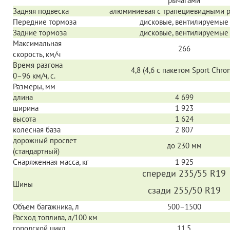
рычагами
Задняя подвеска
алюминиевая с трапециевидными 
Передние тормоза
д
исковые, вентилируемые
Задние тормоза
дисковые, вентилируемые
Максимальная
266
скорость, км/ч
Время разгона
4,8 (4,6 с пакетом Sport Chro
0–96 км/ч,
с.
Размеры, мм
длина
4 699
ширина
1 923
высота
1 624
колесная база
2 807
дорожный просвет
до 230 мм
(стандартный)
Снаряженная масса, кг
1 925
спереди 235/55 R19
Шины
сзади 255/50 R19
Объем багажника, л
500–1500
Расход топлива, л/100 км
городской цикл
11.5