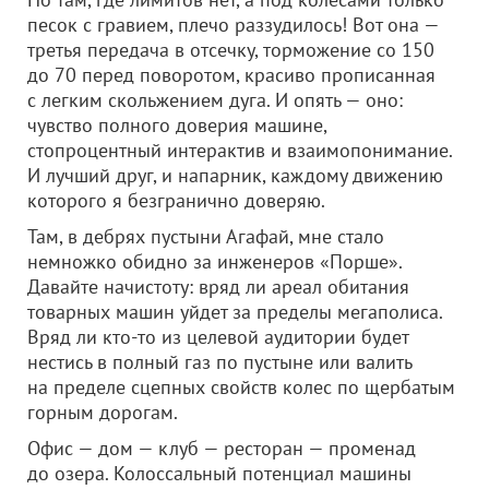
песок с гравием, плечо раззудилось! Вот она —
третья передача в отсечку, торможение со 150
до 70 перед поворотом, красиво прописанная
с легким скольжением дуга. И опять — оно:
чувство полного доверия машине,
стопроцентный интерактив и взаимопонимание.
И лучший друг, и напарник, каждому движению
которого я безгранично доверяю.
Там, в дебрях пустыни Агафай, мне стало
немножко обидно за инженеров «Порше».
Давайте начистоту: вряд ли ареал обитания
товарных машин уйдет за пределы мегаполиса.
Вряд ли кто-то из целевой аудитории будет
нестись в полный газ по пустыне или валить
на пределе сцепных свойств колес по щербатым
горным дорогам.
Офис — дом — клуб — ресторан — променад
до озера. Колоссальный потенциал машины