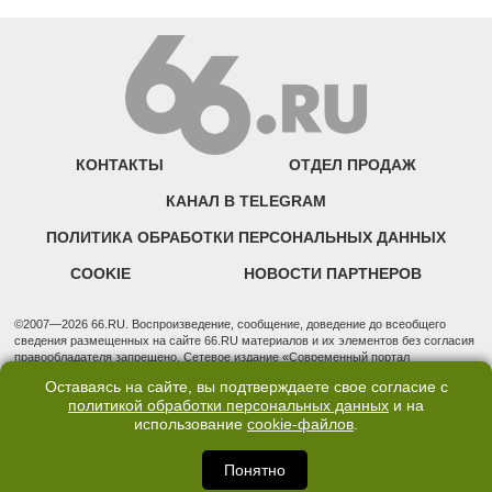
КОНТАКТЫ
ОТДЕЛ ПРОДАЖ
КАНАЛ В TELEGRAM
ПОЛИТИКА ОБРАБОТКИ ПЕРСОНАЛЬНЫХ ДАННЫХ
COOKIE
НОВОСТИ ПАРТНЕРОВ
©2007—2026 66.RU. Воспроизведение, сообщение, доведение до всеобщего
сведения размещенных на сайте 66.RU материалов и их элементов без согласия
правообладателя запрещено. Сетевое издание «Современный портал
Екатеринбурга — «66.ru» (18+) зарегистрировано Федеральной службой по
Оставаясь на сайте, вы подтверждаете свое согласие с
надзору в сфере связи, информационных технологий и массовых коммуникаций
политикой обработки персональных данных
и на
(Роскомнадзор). Регистрационный номер ЭЛ № ФС 77 - 76634 от 02.09.2019
использование
cookie-файлов
.
Учредитель: Общество с ограниченной ответственностью "66.ру". Юридический
адрес: 620014, Свердловская обл., г. Екатеринбург, ул. Бориса Ельцина, строение
3, оф. 7015 Фактический адрес редакции и отдела продаж: 620014, Свердловская
Понятно
обл., г. Екатеринбург, ул. Бориса Ельцина, д. 3, оф. 7015, +7 (343) 288-50-66
info@news.66.ru Главный редактор: Шлыков Дмитрий Владимирович