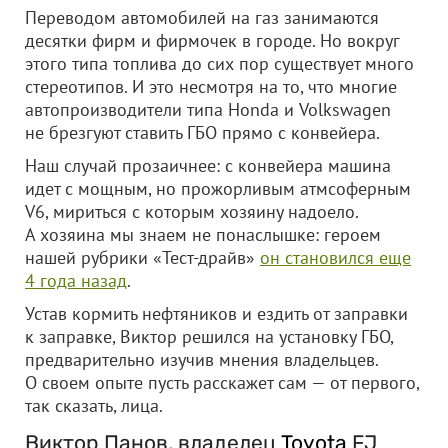
Переводом автомобилей на газ занимаются
десятки фирм и фирмочек в городе. Но вокруг
этого типа топлива до сих пор существует много
стереотипов. И это несмотря на то, что многие
автопроизводители типа Honda и Volkswagen
не брезгуют ставить ГБО прямо с конвейера.
Наш случай прозаичнее: с конвейера машина
идет с мощным, но прожорливым атмсоферным
V6, мириться с которым хозяину надоело.
А хозяина мы знаем не понаслышке: героем
нашей рубрики «Тест-драйв»
он становился еще
4 года назад
.
Устав кормить нефтяников и ездить от заправки
к заправке, Виктор решился на установку ГБО,
предварительно изучив мнения владельцев.
О своем опыте пусть расскажет сам — от первого,
так сказать, лица.
Виктор Панов, владелец
Toyota
FJ