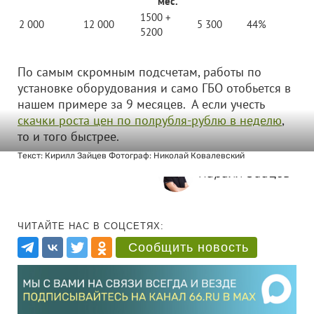
мес.
1500 +
2 000
12 000
5 300
44%
5200
По самым скромным подсчетам, работы по
установке оборудования и само ГБО отобьется в
нашем примере за 9 месяцев. А если учесть
скачки роста цен по полрубля-рублю в неделю
,
то и того быстрее.
Текст: Кирилл Зайцев Фотограф: Николай Ковалевский
Кирилл Зайцев
ЧИТАЙТЕ НАС В СОЦСЕТЯХ:
Сообщить новость