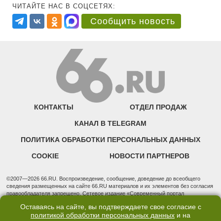
ЧИТАЙТЕ НАС В СОЦСЕТЯХ:
Сообщить новость
КОНТАКТЫ
ОТДЕЛ ПРОДАЖ
КАНАЛ В TELEGRAM
ПОЛИТИКА ОБРАБОТКИ ПЕРСОНАЛЬНЫХ ДАННЫХ
COOKIE
НОВОСТИ ПАРТНЕРОВ
©2007—2026 66.RU. Воспроизведение, сообщение, доведение до всеобщего
сведения размещенных на сайте 66.RU материалов и их элементов без согласия
правообладателя запрещено. Сетевое издание «Современный портал
Екатеринбурга — «66.ru» (18+) зарегистрировано Федеральной службой по
Оставаясь на сайте, вы подтверждаете свое согласие с
надзору в сфере связи, информационных технологий и массовых коммуникаций
политикой обработки персональных данных
и на
(Роскомнадзор). Регистрационный номер ЭЛ № ФС 77 - 76634 от 02.09.2019