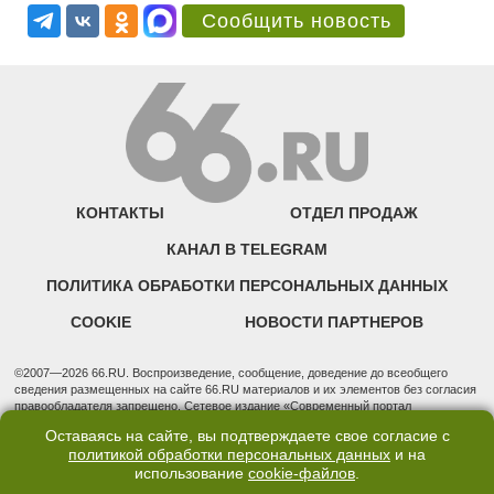
Сообщить новость
КОНТАКТЫ
ОТДЕЛ ПРОДАЖ
КАНАЛ В TELEGRAM
ПОЛИТИКА ОБРАБОТКИ ПЕРСОНАЛЬНЫХ ДАННЫХ
COOKIE
НОВОСТИ ПАРТНЕРОВ
©2007—2026 66.RU. Воспроизведение, сообщение, доведение до всеобщего
сведения размещенных на сайте 66.RU материалов и их элементов без согласия
правообладателя запрещено. Сетевое издание «Современный портал
Екатеринбурга — «66.ru» (18+) зарегистрировано Федеральной службой по
Оставаясь на сайте, вы подтверждаете свое согласие с
надзору в сфере связи, информационных технологий и массовых коммуникаций
политикой обработки персональных данных
и на
(Роскомнадзор). Регистрационный номер ЭЛ № ФС 77 - 76634 от 02.09.2019
использование
cookie-файлов
.
Учредитель: Общество с ограниченной ответственностью "66.ру". Юридический
адрес: 620014, Свердловская обл., г. Екатеринбург, ул. Бориса Ельцина, строение