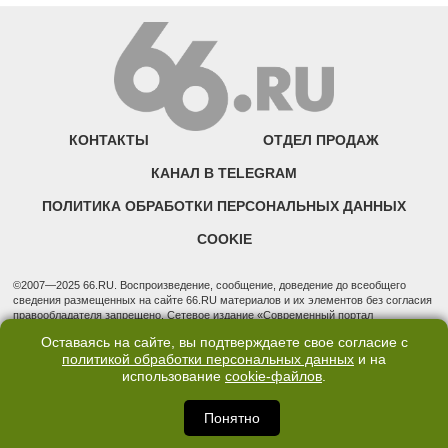
КОНТАКТЫ
ОТДЕЛ ПРОДАЖ
КАНАЛ В TELEGRAM
ПОЛИТИКА ОБРАБОТКИ ПЕРСОНАЛЬНЫХ ДАННЫХ
COOKIE
©2007—2025 66.RU. Воспроизведение, сообщение, доведение до всеобщего
сведения размещенных на сайте 66.RU материалов и их элементов без согласия
правообладателя запрещено. Сетевое издание «Современный портал
Екатеринбурга — «66.ru» (18+) зарегистрировано Федеральной службой по
Оставаясь на сайте, вы подтверждаете свое согласие с
надзору в сфере связи, информационных технологий и массовых коммуникаций
политикой обработки персональных данных
и на
(Роскомнадзор). Регистрационный номер ЭЛ № ФС 77 - 76634 от 02.09.2019
Учредитель: Общество с ограниченной ответственностью "66.ру". Юридический
использование
cookie-файлов
.
адрес: 620014, Свердловская обл., г. Екатеринбург, ул. Бориса Ельцина, строение
3, оф. 7015 Фактический адрес редакции и отдела продаж: 620014, Свердловская
Понятно
обл., г. Екатеринбург, ул. Бориса Ельцина, д. 3, оф. 7015, +7 (343) 288-50-66
info@news.66.ru Главный редактор: Шлыков Д.В.